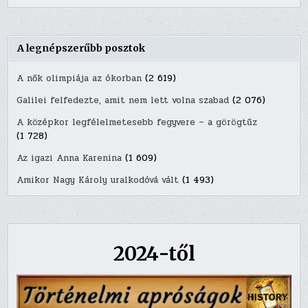
A legnépszerűbb posztok
A nők olimpiája az ókorban
(2 619)
Galilei felfedezte, amit nem lett volna szabad
(2 076)
A középkor legfélelmetesebb fegyvere – a görögtűz
(1 728)
Az igazi Anna Karenina
(1 609)
Amikor Nagy Károly uralkodóvá vált
(1 493)
2024-től