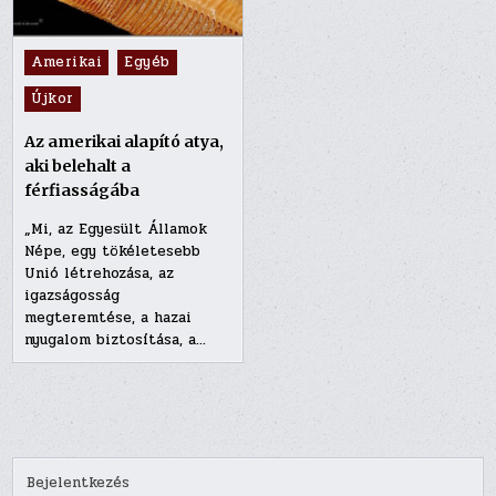
Posted
Amerikai
Egyéb
in
Újkor
Az amerikai alapító atya,
aki belehalt a
férfiasságába
„Mi, az Egyesült Államok
Népe, egy tökéletesebb
Unió létrehozása, az
igazságosság
megteremtése, a hazai
nyugalom biztosítása, a…
Bejelentkezés