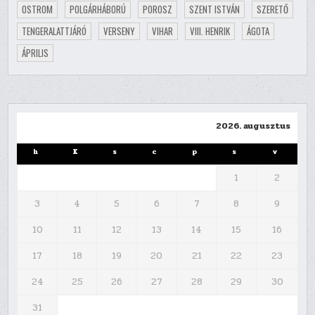
OSTROM
POLGÁRHÁBORÚ
POROSZ
SZENT ISTVÁN
SZERETŐ
TENGERALATTJÁRÓ
VERSENY
VIHAR
VIII. HENRIK
ÁGOTA
ÁPRILIS
2026. augusztus
h
K
s
c
p
s
v
1
2
3
4
5
6
7
8
9
10
11
12
13
14
15
16
17
18
19
20
21
22
23
24
25
26
27
28
29
30
31