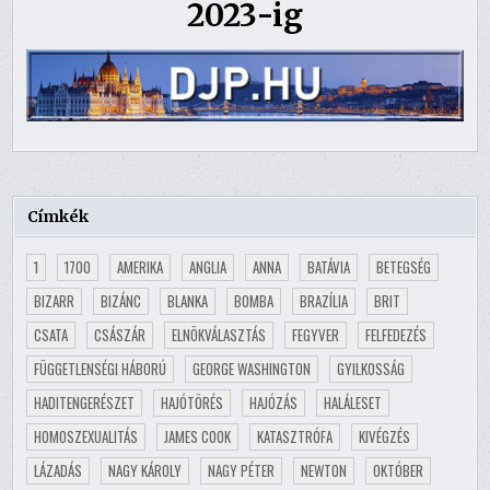
2023-ig
Címkék
1
1700
AMERIKA
ANGLIA
ANNA
BATÁVIA
BETEGSÉG
BIZARR
BIZÁNC
BLANKA
BOMBA
BRAZÍLIA
BRIT
CSATA
CSÁSZÁR
ELNÖKVÁLASZTÁS
FEGYVER
FELFEDEZÉS
FÜGGETLENSÉGI HÁBORÚ
GEORGE WASHINGTON
GYILKOSSÁG
HADITENGERÉSZET
HAJÓTÖRÉS
HAJÓZÁS
HALÁLESET
HOMOSZEXUALITÁS
JAMES COOK
KATASZTRÓFA
KIVÉGZÉS
LÁZADÁS
NAGY KÁROLY
NAGY PÉTER
NEWTON
OKTÓBER