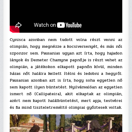
Cynisca azonban nem tudott volna részt venni az
olimpián, hogy megnézze a kocsiversenyét, és más női
szponzor sem. Pausanias ugyan azt írta, hogy hajadon
lányok és Demeter Chamyne papnője is részt vehet az
olimpián, a játékokon elkapott papnőn kívül, minden
házas nőt halálra kellett ítélni és ledobni a hegyről.
Pausanias azonban azt is írta, hogy soha egyetlen nő
sem kapott ilyen büntetést. Nyilvánvalóan az egyetlen
ismert nő (Callipateira), akit elkaptak az olimpián,
azért nem kapott halálbüntetést, mert apja, testvérei
és fia mind tiszteletreméltó olimpiai győztesek voltak.