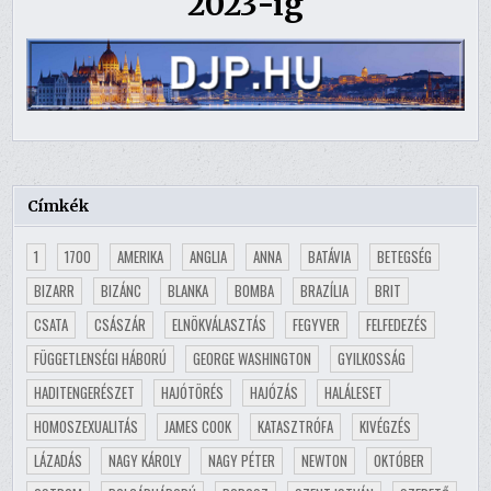
2023-ig
Címkék
1
1700
AMERIKA
ANGLIA
ANNA
BATÁVIA
BETEGSÉG
BIZARR
BIZÁNC
BLANKA
BOMBA
BRAZÍLIA
BRIT
CSATA
CSÁSZÁR
ELNÖKVÁLASZTÁS
FEGYVER
FELFEDEZÉS
FÜGGETLENSÉGI HÁBORÚ
GEORGE WASHINGTON
GYILKOSSÁG
HADITENGERÉSZET
HAJÓTÖRÉS
HAJÓZÁS
HALÁLESET
HOMOSZEXUALITÁS
JAMES COOK
KATASZTRÓFA
KIVÉGZÉS
LÁZADÁS
NAGY KÁROLY
NAGY PÉTER
NEWTON
OKTÓBER