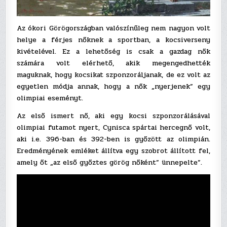
Az ókori Görögországban valószínűleg nem nagyon volt
helye a férjes nőknek a sportban, a kocsiverseny
kivételével. Ez a lehetőség is csak a gazdag nők
számára volt elérhető, akik megengedhették
maguknak, hogy kocsikat szponzoráljanak, de ez volt az
egyetlen módja annak, hogy a nők „nyerjenek” egy
olimpiai eseményt.
Az első ismert nő, aki egy kocsi szponzorálásával
olimpiai futamot nyert, Cynisca spártai hercegnő volt,
aki i.e. 396-ban és 392-ben is győzött az olimpián.
Eredményének emléket állítva egy szobrot állított fel,
amely őt „az első győztes görög nőként” ünnepelte”.