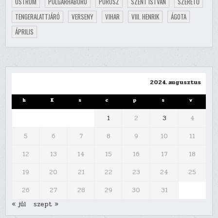
OSTROM
POLGÁRHÁBORÚ
POROSZ
SZENT ISTVÁN
SZERETŐ
TENGERALATTJÁRÓ
VERSENY
VIHAR
VIII. HENRIK
ÁGOTA
ÁPRILIS
2024. augusztus
h
K
s
c
p
s
v
1
2
3
4
5
6
7
8
9
10
11
12
13
14
15
16
17
18
19
20
21
22
23
24
25
26
27
28
29
30
31
« júl
szept »