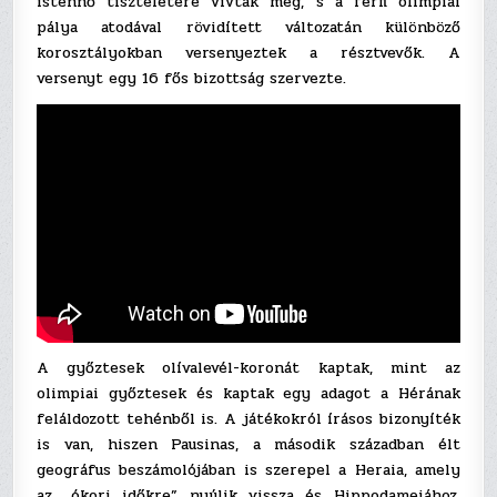
istennő tiszteletére vívtak meg, s a férfi olimpiai
pálya atodával rövidített változatán különböző
korosztályokban versenyeztek a résztvevők. A
versenyt egy 16 fős bizottság szervezte.
A győztesek olívalevél-koronát kaptak, mint az
olimpiai győztesek és kaptak egy adagot a Hérának
feláldozott tehénből is. A játékokról írásos bizonyíték
is van, hiszen Pausinas, a második században élt
geográfus beszámolójában is szerepel a Heraia, amely
az „ókori időkre” nyúlik vissza és Hippodameiához,