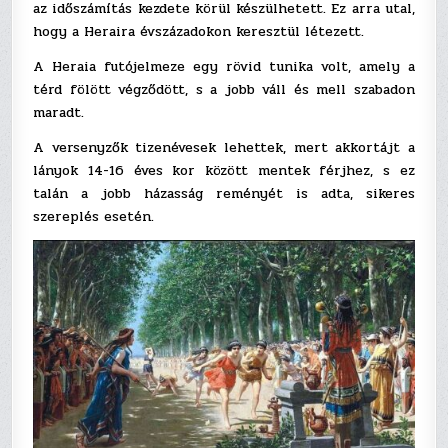
az időszámítás kezdete körül készülhetett. Ez arra utal,
hogy a Heraira évszázadokon keresztül létezett.
A Heraia futójelmeze egy rövid tunika volt, amely a
térd fölött végződött, s a jobb váll és mell szabadon
maradt.
A versenyzők tizenévesek lehettek, mert akkortájt a
lányok 14-16 éves kor között mentek férjhez, s ez
talán a jobb házasság reményét is adta, sikeres
szereplés esetén.