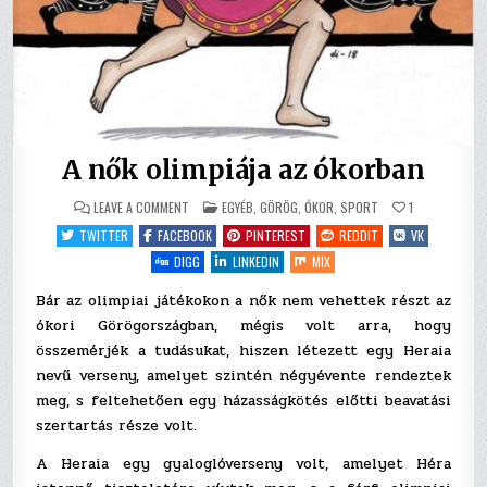
A nők olimpiája az ókorban
ON
POSTED
LEAVE A COMMENT
EGYÉB
,
GÖRÖG
,
ÓKOR
,
SPORT
1
A
IN
NŐK
TWITTER
FACEBOOK
PINTEREST
REDDIT
VK
OLIMPIÁJA
AZ
DIGG
LINKEDIN
MIX
ÓKORBAN
Bár az olimpiai játékokon a nők nem vehettek részt az
ókori Görögországban, mégis volt arra, hogy
összemérjék a tudásukat, hiszen létezett egy Heraia
nevű verseny, amelyet szintén négyévente rendeztek
meg, s feltehetően egy házasságkötés előtti beavatási
szertartás része volt.
A Heraia egy gyaloglóverseny volt, amelyet Héra