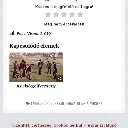
Kattins a megfelelő csillagra!
Még nem értékeltél!
Post Views:
2 619
Kapcsolódó elemek
1
580
Az első golfverseny
TAGGED
GÖRÖGORSZÁG
,
HERAIA
,
OLIMPIA
,
VERSENY
Bejegyzés
Tizenhét terhesség, örökös nélkül – Anna királynő