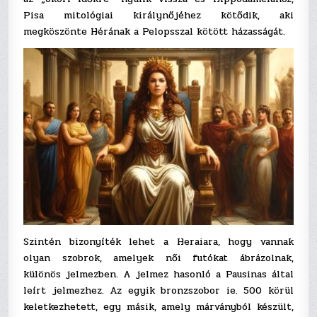
Pisa mitológiai királynőjéhez kötődik, aki
megköszönte Hérának a Pelopsszal kötött házasságát.
Szintén bizonyíték lehet a Heraiara, hogy vannak
olyan szobrok, amelyek női futókat ábrázolnak,
különös jelmezben. A jelmez hasonló a Pausinas által
leírt jelmezhez. Az egyik bronzszobor ie. 500 körül
keletkezhetett, egy másik, amely márványból készült,