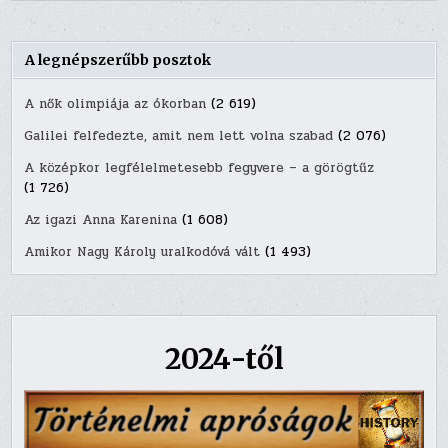
A legnépszerűbb posztok
A nők olimpiája az ókorban
(2 619)
Galilei felfedezte, amit nem lett volna szabad
(2 076)
A középkor legfélelmetesebb fegyvere – a görögtűz
(1 726)
Az igazi Anna Karenina
(1 608)
Amikor Nagy Károly uralkodóvá vált
(1 493)
2024-től