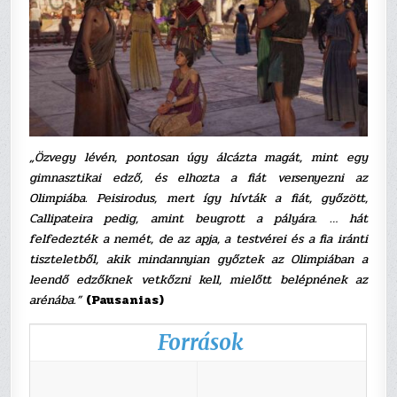
„Özvegy lévén, pontosan úgy álcázta magát, mint egy
gimnasztikai edző, és elhozta a fiát versenyezni az
Olimpiába. Peisirodus, mert így hívták a fiát, győzött,
Callipateira pedig, amint beugrott a pályára. … hát
felfedezték a nemét, de az apja, a testvérei és a fia iránti
tiszteletből, akik mindannyian győztek az Olimpiában a
leendő edzőknek vetkőzni kell, mielőtt belépnének az
arénába.”
(Pausanias)
Források