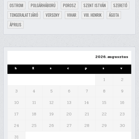
OSTROM
POLGÁRHÁBORÚ
POROSZ
SZENT ISTVÁN
SZERETŐ
TENGERALATTJÁRÓ
VERSENY
VIHAR
VIII. HENRIK
ÁGOTA
ÁPRILIS
2026. augusztus
h
K
s
c
p
s
v
1
2
3
4
5
6
7
8
9
10
11
12
13
14
15
16
17
18
19
20
21
22
23
24
25
26
27
28
29
30
31