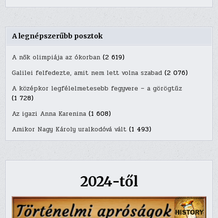
A legnépszerűbb posztok
A nők olimpiája az ókorban
(2 619)
Galilei felfedezte, amit nem lett volna szabad
(2 076)
A középkor legfélelmetesebb fegyvere – a görögtűz
(1 728)
Az igazi Anna Karenina
(1 608)
Amikor Nagy Károly uralkodóvá vált
(1 493)
2024-től