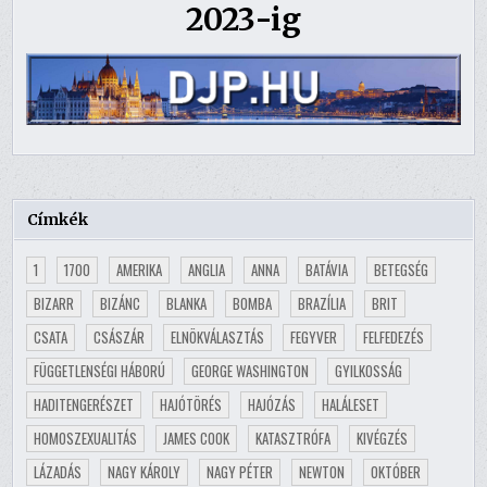
2023-ig
Címkék
1
1700
AMERIKA
ANGLIA
ANNA
BATÁVIA
BETEGSÉG
BIZARR
BIZÁNC
BLANKA
BOMBA
BRAZÍLIA
BRIT
CSATA
CSÁSZÁR
ELNÖKVÁLASZTÁS
FEGYVER
FELFEDEZÉS
FÜGGETLENSÉGI HÁBORÚ
GEORGE WASHINGTON
GYILKOSSÁG
HADITENGERÉSZET
HAJÓTÖRÉS
HAJÓZÁS
HALÁLESET
HOMOSZEXUALITÁS
JAMES COOK
KATASZTRÓFA
KIVÉGZÉS
LÁZADÁS
NAGY KÁROLY
NAGY PÉTER
NEWTON
OKTÓBER