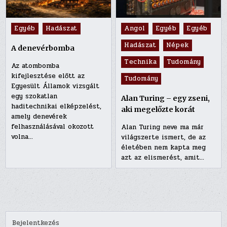
Posted
Posted
Egyéb
Hadászat
Angol
Egyéb
Egyéb
in
in
Hadászat
Népek
A denevérbomba
Technika
Tudomány
Az atombomba
kifejlesztése előtt az
Tudomány
Egyesült Államok vizsgált
egy szokatlan
Alan Turing – egy zseni,
haditechnikai elképzelést,
aki megelőzte korát
amely denevérek
felhasználásával okozott
Alan Turing neve ma már
volna…
világszerte ismert, de az
életében nem kapta meg
azt az elismerést, amit…
Bejelentkezés