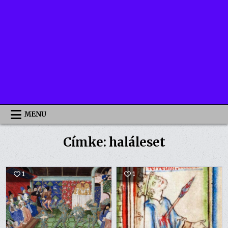
MENU
Címke:
haláleset
1
1