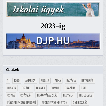
2023-ig
Címkék
1
1700
AMERIKA
ANGLIA
ANNA
BATÁVIA
BETEGSÉG
BIZARR
BIZÁNC
BLANKA
BOMBA
BRAZÍLIA
BRIT
CSATA
CSÁSZÁR
ELNÖKVÁLASZTÁS
FEGYVER
FELFEDEZÉS
FÜGGETLENSÉGI HÁBORÚ
GEORGE WASHINGTON
GYILKOSSÁG