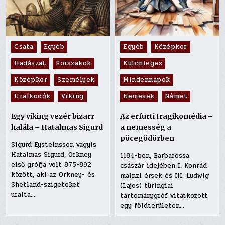
Posted
Posted
Csata
Egyéb
Egyéb
Középkor
in
in
Hadászat
Korszakok
Különleges
Középkor
Személyek
Mindennapok
Uralkodók
Viking
Nemesek
Német
Egy viking vezér bizarr
Az erfurti tragikomédia –
halála – Hatalmas Sigurd
a nemesség a
pöcegödörben
Sigurd Eysteinsson vagyis
Hatalmas Sigurd, Orkney
1184-ben, Barbarossa
első grófja volt 875-892
császár idejében I. Konrád
között, aki az Orkney- és
mainzi érsek és III. Ludwig
Shetland-szigeteket
(Lajos) türingiai
uralta….
tartománygróf vitatkozott
egy földterületen…