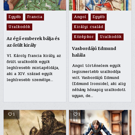
Posted
Posted
Egyéb
Francia
Angol
Egyéb
in
in
Uralkodók
Királyi család
Középkor
Uralkodók
Az égő emberek bálja és
az őrült király
Vasbordájú Edmund
halála
VI. Károly francia király, az
őrült uralkodók egyik
Angol történelem egyik
leghíresebb mintapéldája,
legismertebb uralkodója
aki a XIV. század egyik
volt Vasbordájú Edmund
leghíresebb személye…
(Edmund Ironside), aki alig
néhány hónapig uralkodott
ugyan, de…
1
1