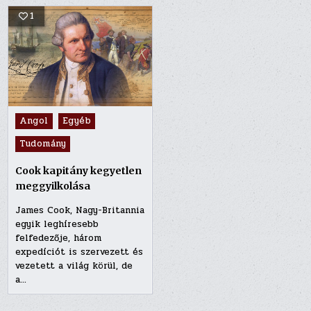
1
Posted
Angol
Egyéb
in
Tudomány
Cook kapitány kegyetlen
meggyilkolása
James Cook, Nagy-Britannia
egyik leghíresebb
felfedezője, három
expedíciót is szervezett és
vezetett a világ körül, de
a…