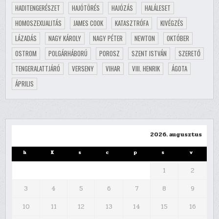
HADITENGERÉSZET
HAJÓTÖRÉS
HAJÓZÁS
HALÁLESET
HOMOSZEXUALITÁS
JAMES COOK
KATASZTRÓFA
KIVÉGZÉS
LÁZADÁS
NAGY KÁROLY
NAGY PÉTER
NEWTON
OKTÓBER
OSTROM
POLGÁRHÁBORÚ
POROSZ
SZENT ISTVÁN
SZERETŐ
TENGERALATTJÁRÓ
VERSENY
VIHAR
VIII. HENRIK
ÁGOTA
ÁPRILIS
2026. augusztus
h
K
s
c
p
s
v
1
2
3
4
5
6
7
8
9
10
11
12
13
14
15
16