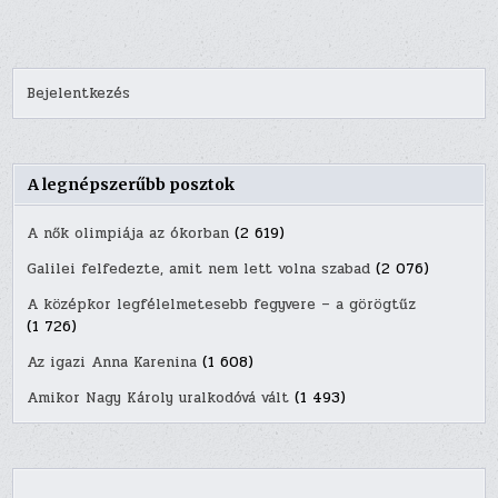
Bejelentkezés
A legnépszerűbb posztok
A nők olimpiája az ókorban
(2 619)
Galilei felfedezte, amit nem lett volna szabad
(2 076)
A középkor legfélelmetesebb fegyvere – a görögtűz
(1 726)
Az igazi Anna Karenina
(1 608)
Amikor Nagy Károly uralkodóvá vált
(1 493)