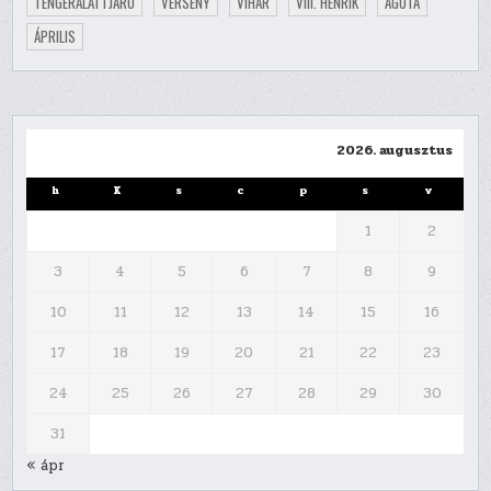
TENGERALATTJÁRÓ
VERSENY
VIHAR
VIII. HENRIK
ÁGOTA
ÁPRILIS
2026. augusztus
h
K
s
c
p
s
v
1
2
3
4
5
6
7
8
9
10
11
12
13
14
15
16
17
18
19
20
21
22
23
24
25
26
27
28
29
30
31
« ápr