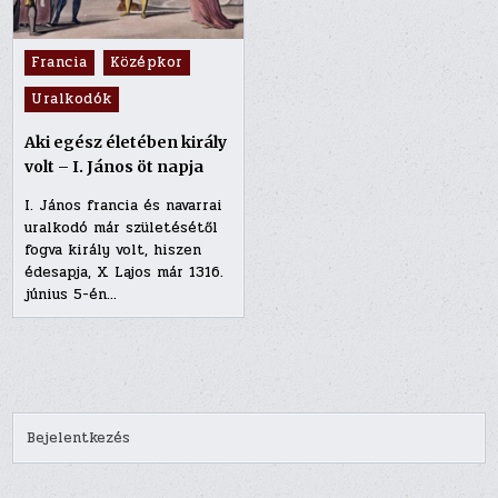
Posted
Francia
Középkor
in
Uralkodók
Aki egész életében király
volt – I. János öt napja
I. János francia és navarrai
uralkodó már születésétől
fogva király volt, hiszen
édesapja, X. Lajos már 1316.
június 5-én…
Bejelentkezés