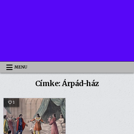
MENU
Címke:
Árpád-ház
1