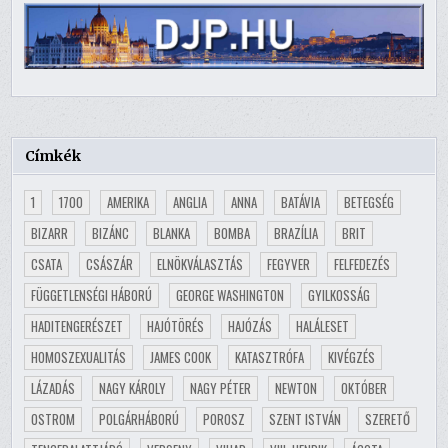
Címkék
1
1700
AMERIKA
ANGLIA
ANNA
BATÁVIA
BETEGSÉG
BIZARR
BIZÁNC
BLANKA
BOMBA
BRAZÍLIA
BRIT
CSATA
CSÁSZÁR
ELNÖKVÁLASZTÁS
FEGYVER
FELFEDEZÉS
FÜGGETLENSÉGI HÁBORÚ
GEORGE WASHINGTON
GYILKOSSÁG
HADITENGERÉSZET
HAJÓTÖRÉS
HAJÓZÁS
HALÁLESET
HOMOSZEXUALITÁS
JAMES COOK
KATASZTRÓFA
KIVÉGZÉS
LÁZADÁS
NAGY KÁROLY
NAGY PÉTER
NEWTON
OKTÓBER
OSTROM
POLGÁRHÁBORÚ
POROSZ
SZENT ISTVÁN
SZERETŐ