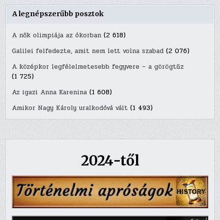
A legnépszerűbb posztok
A nők olimpiája az ókorban
(2 618)
Galilei felfedezte, amit nem lett volna szabad
(2 076)
A középkor legfélelmetesebb fegyvere – a görögtűz
(1 725)
Az igazi Anna Karenina
(1 608)
Amikor Nagy Károly uralkodóvá vált
(1 493)
2024-től