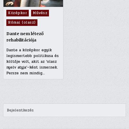
Posted
Középkor
Művész
in
Római (olasz)
Dante nem létező
rehabilitációja
Dante a középkor egyik
legismertebb politikusa és
költője volt, akit az ‘olasz
nyelv atyja’–ként ismernek.
Persze nem mindig…
Bejelentkezés