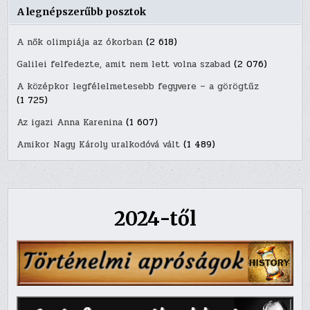
A legnépszerűbb posztok
A nők olimpiája az ókorban
(2 618)
Galilei felfedezte, amit nem lett volna szabad
(2 076)
A középkor legfélelmetesebb fegyvere – a görögtűz
(1 725)
Az igazi Anna Karenina
(1 607)
Amikor Nagy Károly uralkodóvá vált
(1 489)
2024-től