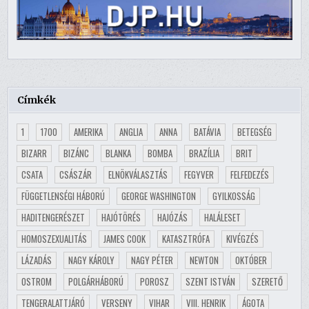
Címkék
1
1700
AMERIKA
ANGLIA
ANNA
BATÁVIA
BETEGSÉG
BIZARR
BIZÁNC
BLANKA
BOMBA
BRAZÍLIA
BRIT
CSATA
CSÁSZÁR
ELNÖKVÁLASZTÁS
FEGYVER
FELFEDEZÉS
FÜGGETLENSÉGI HÁBORÚ
GEORGE WASHINGTON
GYILKOSSÁG
HADITENGERÉSZET
HAJÓTÖRÉS
HAJÓZÁS
HALÁLESET
HOMOSZEXUALITÁS
JAMES COOK
KATASZTRÓFA
KIVÉGZÉS
LÁZADÁS
NAGY KÁROLY
NAGY PÉTER
NEWTON
OKTÓBER
OSTROM
POLGÁRHÁBORÚ
POROSZ
SZENT ISTVÁN
SZERETŐ
TENGERALATTJÁRÓ
VERSENY
VIHAR
VIII. HENRIK
ÁGOTA