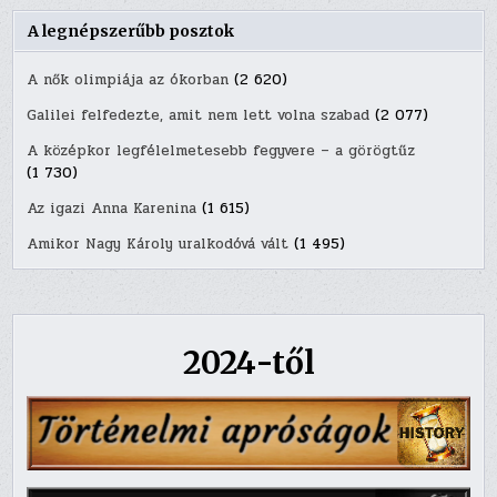
A legnépszerűbb posztok
A nők olimpiája az ókorban
(2 620)
Galilei felfedezte, amit nem lett volna szabad
(2 077)
A középkor legfélelmetesebb fegyvere – a görögtűz
(1 730)
Az igazi Anna Karenina
(1 615)
Amikor Nagy Károly uralkodóvá vált
(1 495)
2024-től