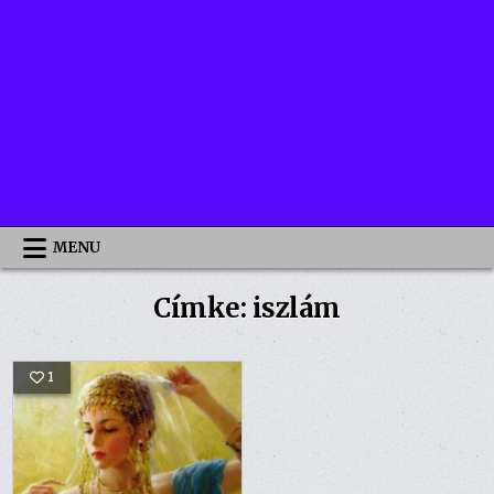
MENU
Címke:
iszlám
1