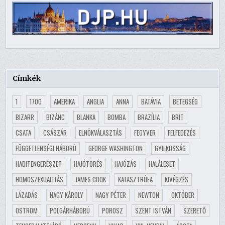
Címkék
1
1700
AMERIKA
ANGLIA
ANNA
BATÁVIA
BETEGSÉG
BIZARR
BIZÁNC
BLANKA
BOMBA
BRAZÍLIA
BRIT
CSATA
CSÁSZÁR
ELNÖKVÁLASZTÁS
FEGYVER
FELFEDEZÉS
FÜGGETLENSÉGI HÁBORÚ
GEORGE WASHINGTON
GYILKOSSÁG
HADITENGERÉSZET
HAJÓTÖRÉS
HAJÓZÁS
HALÁLESET
HOMOSZEXUALITÁS
JAMES COOK
KATASZTRÓFA
KIVÉGZÉS
LÁZADÁS
NAGY KÁROLY
NAGY PÉTER
NEWTON
OKTÓBER
OSTROM
POLGÁRHÁBORÚ
POROSZ
SZENT ISTVÁN
SZERETŐ