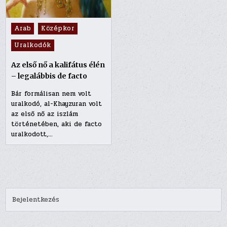
Posted
Arab
Középkor
in
Uralkodók
Az első nő a kalifátus élén
– legalábbis de facto
Bár formálisan nem volt
uralkodó, al-Khayzuran volt
az első nő az iszlám
történetében, aki de facto
uralkodott,…
Bejelentkezés