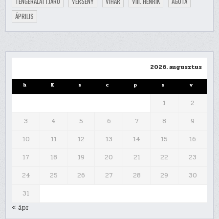
TENGERALATTJÁRÓ
VERSENY
VIHAR
VIII. HENRIK
ÁGOTA
ÁPRILIS
2026. augusztus
h
K
s
c
p
s
v
1
2
3
4
5
6
7
8
9
10
11
12
13
14
15
16
17
18
19
20
21
22
23
24
25
26
27
28
29
30
31
« ápr