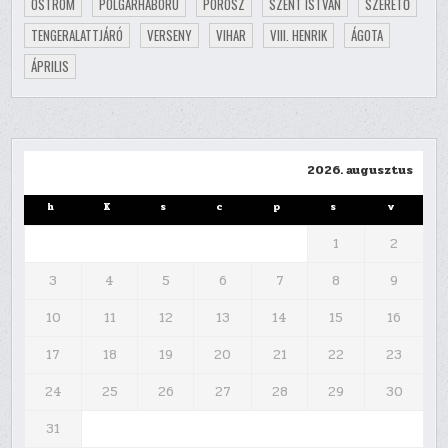
OSTROM
POLGÁRHÁBORÚ
POROSZ
SZENT ISTVÁN
SZERETŐ
TENGERALATTJÁRÓ
VERSENY
VIHAR
VIII. HENRIK
ÁGOTA
ÁPRILIS
2026. augusztus
h
K
s
c
p
s
v
1
2
3
4
5
6
7
8
9
10
11
12
13
14
15
16
17
18
19
20
21
22
23
24
25
26
27
28
29
30
31