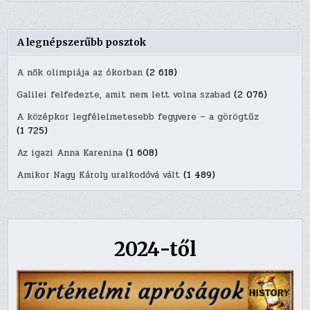
A legnépszerűbb posztok
A nők olimpiája az ókorban
(2 618)
Galilei felfedezte, amit nem lett volna szabad
(2 076)
A középkor legfélelmetesebb fegyvere – a görögtűz
(1 725)
Az igazi Anna Karenina
(1 608)
Amikor Nagy Károly uralkodóvá vált
(1 489)
2024-től