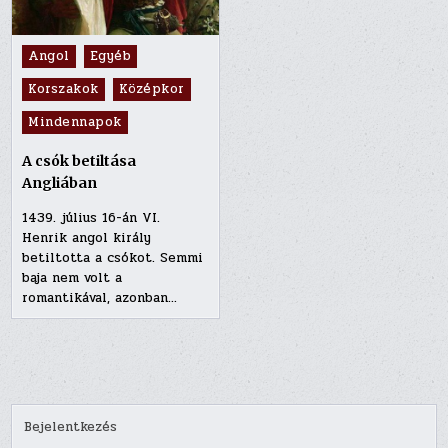
Posted
Angol
Egyéb
in
Korszakok
Középkor
Mindennapok
A csók betiltása
Angliában
1439. július 16-án VI.
Henrik angol király
betiltotta a csókot. Semmi
baja nem volt a
romantikával, azonban…
Bejelentkezés