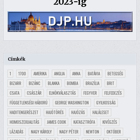
2023-ig
Címkék
1
1700
AMERIKA
ANGLIA
ANNA
BATÁVIA
BETEGSÉG
BIZARR
BIZÁNC
BLANKA
BOMBA
BRAZÍLIA
BRIT
CSATA
CSÁSZÁR
ELNÖKVÁLASZTÁS
FEGYVER
FELFEDEZÉS
FÜGGETLENSÉGI HÁBORÚ
GEORGE WASHINGTON
GYILKOSSÁG
HADITENGERÉSZET
HAJÓTÖRÉS
HAJÓZÁS
HALÁLESET
HOMOSZEXUALITÁS
JAMES COOK
KATASZTRÓFA
KIVÉGZÉS
LÁZADÁS
NAGY KÁROLY
NAGY PÉTER
NEWTON
OKTÓBER