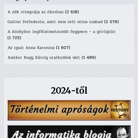
A nők olimpiája az ókorban
(2 618)
Galilei felfedezte, amit nem lett volna szabad
(2 076)
A középkor legfélelmetesebb fegyvere – a görögtűz
(1 725)
Az igazi Anna Karenina
(1 607)
Amikor Nagy Károly uralkodóvá vált
(1 489)
2024-től