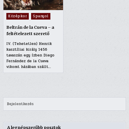
Posted
Középkor
Spanyol
in
Beltrán de la Cueva – a
feltételezett szerető
IV. (Tehetetlen) Henrik
kasztíliai király 1456
tavaszán egy ízben Diego
Fernández de la Cueva
vikomt házában szállt…
Bejelentkezés
A legnépszerűbb posztok