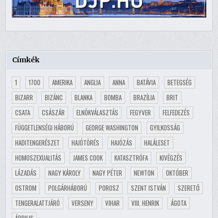
Címkék
1
1700
AMERIKA
ANGLIA
ANNA
BATÁVIA
BETEGSÉG
BIZARR
BIZÁNC
BLANKA
BOMBA
BRAZÍLIA
BRIT
CSATA
CSÁSZÁR
ELNÖKVÁLASZTÁS
FEGYVER
FELFEDEZÉS
FÜGGETLENSÉGI HÁBORÚ
GEORGE WASHINGTON
GYILKOSSÁG
HADITENGERÉSZET
HAJÓTÖRÉS
HAJÓZÁS
HALÁLESET
HOMOSZEXUALITÁS
JAMES COOK
KATASZTRÓFA
KIVÉGZÉS
LÁZADÁS
NAGY KÁROLY
NAGY PÉTER
NEWTON
OKTÓBER
OSTROM
POLGÁRHÁBORÚ
POROSZ
SZENT ISTVÁN
SZERETŐ
TENGERALATTJÁRÓ
VERSENY
VIHAR
VIII. HENRIK
ÁGOTA
ÁPRILIS