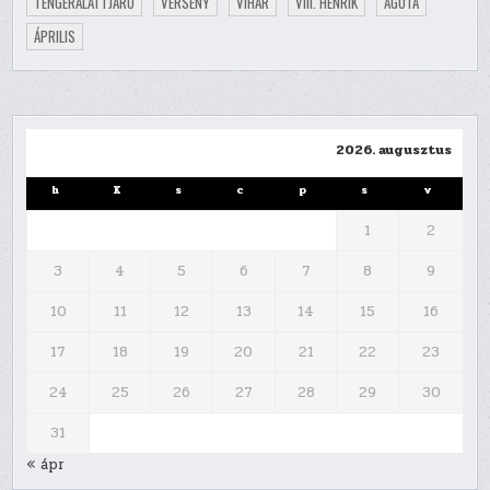
TENGERALATTJÁRÓ
VERSENY
VIHAR
VIII. HENRIK
ÁGOTA
ÁPRILIS
2026. augusztus
h
K
s
c
p
s
v
1
2
3
4
5
6
7
8
9
10
11
12
13
14
15
16
17
18
19
20
21
22
23
24
25
26
27
28
29
30
31
« ápr