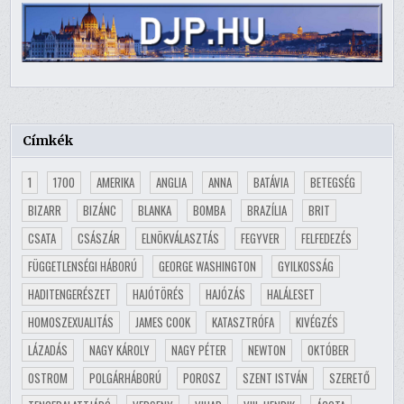
Címkék
1
1700
AMERIKA
ANGLIA
ANNA
BATÁVIA
BETEGSÉG
BIZARR
BIZÁNC
BLANKA
BOMBA
BRAZÍLIA
BRIT
CSATA
CSÁSZÁR
ELNÖKVÁLASZTÁS
FEGYVER
FELFEDEZÉS
FÜGGETLENSÉGI HÁBORÚ
GEORGE WASHINGTON
GYILKOSSÁG
HADITENGERÉSZET
HAJÓTÖRÉS
HAJÓZÁS
HALÁLESET
HOMOSZEXUALITÁS
JAMES COOK
KATASZTRÓFA
KIVÉGZÉS
LÁZADÁS
NAGY KÁROLY
NAGY PÉTER
NEWTON
OKTÓBER
OSTROM
POLGÁRHÁBORÚ
POROSZ
SZENT ISTVÁN
SZERETŐ