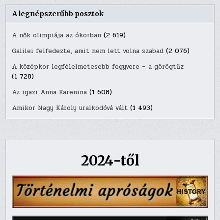
A legnépszerűbb posztok
A nők olimpiája az ókorban
(2 619)
Galilei felfedezte, amit nem lett volna szabad
(2 076)
A középkor legfélelmetesebb fegyvere – a görögtűz
(1 728)
Az igazi Anna Karenina
(1 608)
Amikor Nagy Károly uralkodóvá vált
(1 493)
2024-től