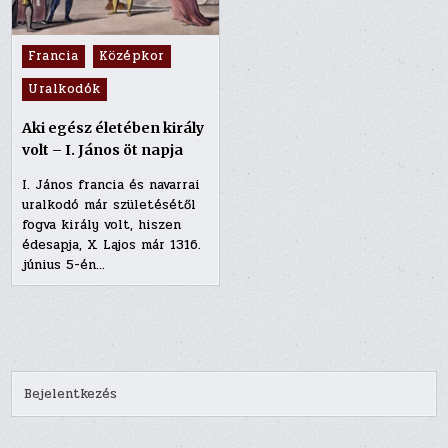
Posted
Francia
Középkor
in
Uralkodók
Aki egész életében király
volt – I. János öt napja
I. János francia és navarrai
uralkodó már születésétől
fogva király volt, hiszen
édesapja, X. Lajos már 1316.
június 5-én…
Bejelentkezés