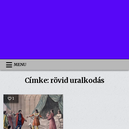
MENU
Címke:
rövid uralkodás
1