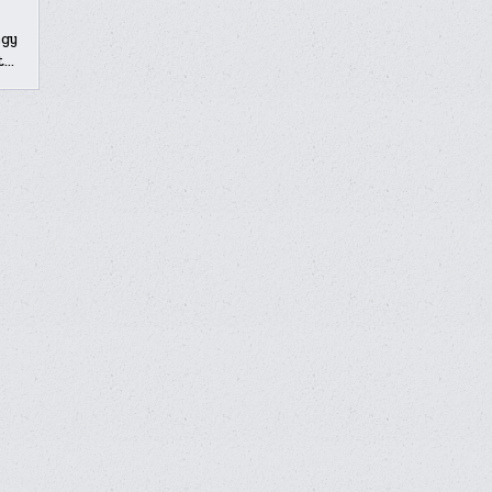
egy
t…