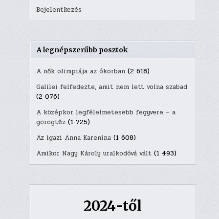
Bejelentkezés
A legnépszerűbb posztok
A nők olimpiája az ókorban
(2 618)
Galilei felfedezte, amit nem lett volna szabad
(2 076)
A középkor legfélelmetesebb fegyvere – a
görögtűz
(1 725)
Az igazi Anna Karenina
(1 608)
Amikor Nagy Károly uralkodóvá vált
(1 493)
2024-től