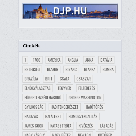
Címkék
1
1700
AMERIKA
ANGLIA
ANNA
BATÁVIA
BETEGSÉG
BIZARR
BIZÁNC
BLANKA
BOMBA
BRAZÍLIA
BRIT
CSATA
CSÁSZÁR
ELNÖKVÁLASZTÁS
FEGYVER
FELFEDEZÉS
FÜGGETLENSÉGI HÁBORÚ
GEORGE WASHINGTON
GYILKOSSÁG
HADITENGERÉSZET
HAJÓTÖRÉS
HAJÓZÁS
HALÁLESET
HOMOSZEXUALITÁS
JAMES COOK
KATASZTRÓFA
KIVÉGZÉS
LÁZADÁS
NAGY KÁROLY
NAGY PÉTER
NEWTON
OKTÓBER