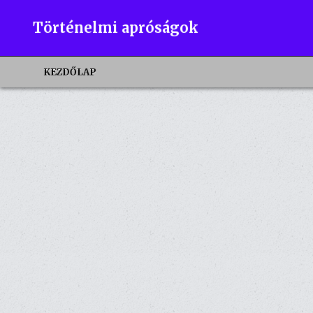
Skip
to
Történelmi apróságok
content
KEZDŐLAP