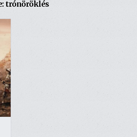
e:
trónöröklés