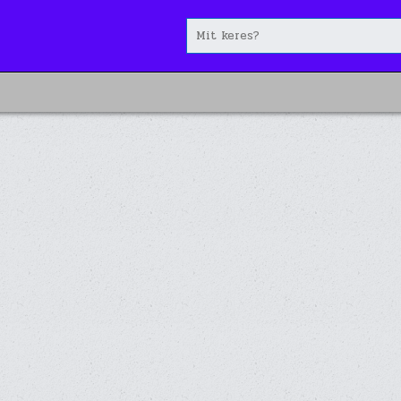
Search
for: