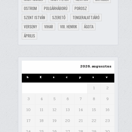
OSTROM
POLGÁRHÁBORÚ
POROSZ
SZENT ISTVÁN
SZERETŐ
TENGERALATTJÁRÓ
VERSENY
VIHAR
VIII. HENRIK
ÁGOTA
ÁPRILIS
2026. augusztus
h
K
s
c
p
s
v
1
2
3
4
5
6
7
8
9
10
11
12
13
14
15
16
17
18
19
20
21
22
23
24
25
26
27
28
29
30