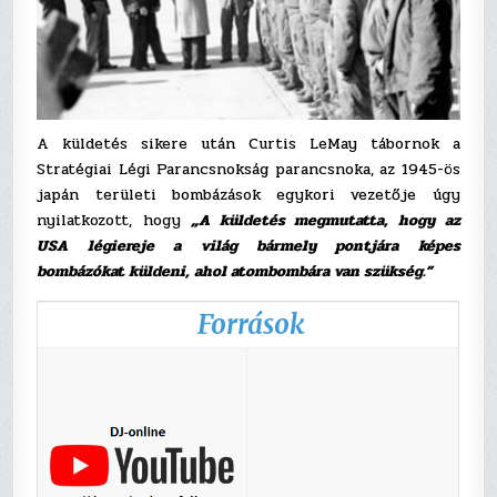
A küldetés sikere után Curtis LeMay tábornok a
Stratégiai Légi Parancsnokság parancsnoka, az 1945-ös
japán területi bombázások egykori vezetője úgy
nyilatkozott, hogy
„A küldetés megmutatta, hogy az
USA légiereje a világ bármely pontjára képes
bombázókat küldeni, ahol atombombára van szükség.”
Források