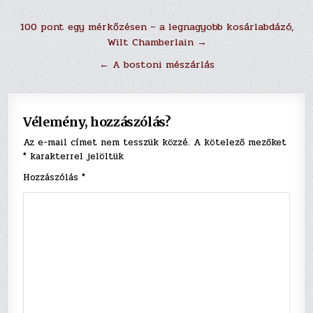
Bejegyzés
100 pont egy mérkőzésen – a legnagyobb kosárlabdázó,
Wilt Chamberlain →
navigáció
← A bostoni mészárlás
Vélemény, hozzászólás?
Az e-mail címet nem tesszük közzé.
A kötelező mezőket
*
karakterrel jelöltük
Hozzászólás
*