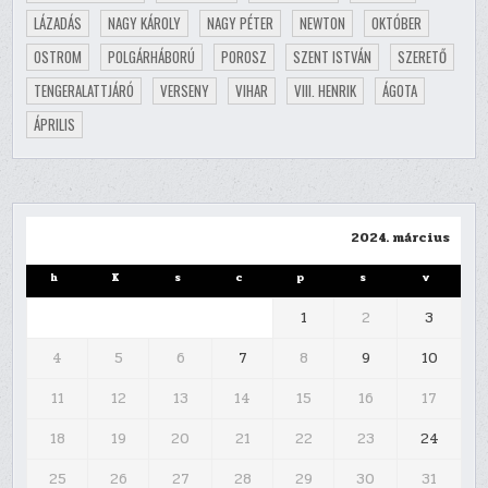
LÁZADÁS
NAGY KÁROLY
NAGY PÉTER
NEWTON
OKTÓBER
OSTROM
POLGÁRHÁBORÚ
POROSZ
SZENT ISTVÁN
SZERETŐ
TENGERALATTJÁRÓ
VERSENY
VIHAR
VIII. HENRIK
ÁGOTA
ÁPRILIS
2024. március
h
K
s
c
p
s
v
1
2
3
4
5
6
7
8
9
10
11
12
13
14
15
16
17
18
19
20
21
22
23
24
25
26
27
28
29
30
31