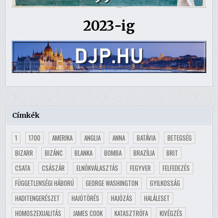
2023-ig
Címkék
1
1700
AMERIKA
ANGLIA
ANNA
BATÁVIA
BETEGSÉG
BIZARR
BIZÁNC
BLANKA
BOMBA
BRAZÍLIA
BRIT
CSATA
CSÁSZÁR
ELNÖKVÁLASZTÁS
FEGYVER
FELFEDEZÉS
FÜGGETLENSÉGI HÁBORÚ
GEORGE WASHINGTON
GYILKOSSÁG
HADITENGERÉSZET
HAJÓTÖRÉS
HAJÓZÁS
HALÁLESET
HOMOSZEXUALITÁS
JAMES COOK
KATASZTRÓFA
KIVÉGZÉS