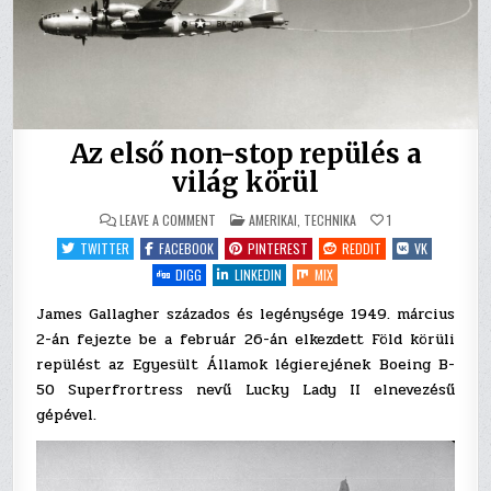
Az első non-stop repülés a
világ körül
ON
POSTED
LEAVE A COMMENT
AMERIKAI
,
TECHNIKA
1
AZ
IN
ELSŐ
TWITTER
FACEBOOK
PINTEREST
REDDIT
VK
NON-
STOP
DIGG
LINKEDIN
MIX
REPÜLÉS
A
VILÁG
James Gallagher százados és legénysége 1949. március
KÖRÜL
2-án fejezte be a február 26-án elkezdett Föld körüli
repülést az Egyesült Államok légierejének Boeing B-
50 Superfrortress nevű Lucky Lady II elnevezésű
gépével.