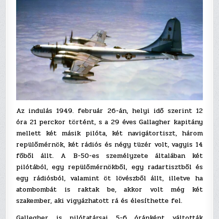
Az indulás 1949. február 26-án, helyi idő szerint 12
óra 21 perckor történt, s a 29 éves Gallagher kapitány
mellett két másik pilóta, két navigátortiszt, három
repülőmérnök, két rádiós és négy tüzér volt, vagyis 14
főből állt. A B-50-es személyzete általában két
pilótából, egy repülőmérnökből, egy radartisztből és
egy rádiósból, valamint öt lövészből állt, illetve ha
atombombát is raktak be, akkor volt még két
szakember, aki vigyázhatott rá és élesíthette fel.
Gallegher is pilótatársai 5-6 óránként váltották