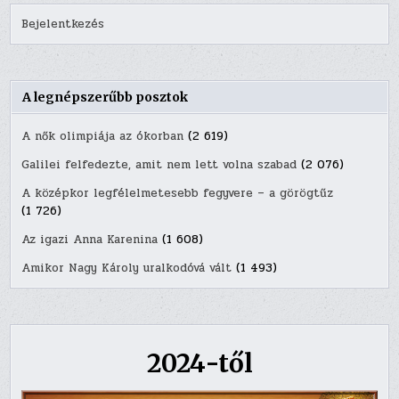
Bejelentkezés
A legnépszerűbb posztok
A nők olimpiája az ókorban
(2 619)
Galilei felfedezte, amit nem lett volna szabad
(2 076)
A középkor legfélelmetesebb fegyvere – a görögtűz
(1 726)
Az igazi Anna Karenina
(1 608)
Amikor Nagy Károly uralkodóvá vált
(1 493)
2024-től