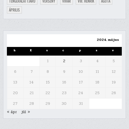
TENGERALATTJÁRÓ
VERSENY
VIHAR
VIII. HENRIK
ÁGOTA
ÁPRILIS
2024. május
h
K
s
c
p
s
v
1
2
3
4
5
6
7
8
9
10
11
12
13
14
15
16
17
18
19
20
21
22
23
24
25
26
27
28
29
30
31
« ápr
júl »