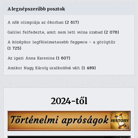
A legnépszerűbb posztok
A nők olimpiája az ókorban
(2 617)
Galilei felfedezte, amit nem lett volna szabad
(2 076)
A középkor legfélelmetesebb fegyvere – a görögtűz
(1 725)
Az igazi Anna Karenina
(1 607)
Amikor Nagy Károly uralkodóvá vált
(1 489)
2024-től