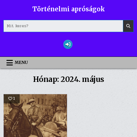
Skip
Történelmi apróságok
to
content
Search
for:
MENU
Hónap:
2024. május
1