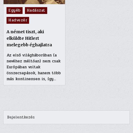
Posted
Egyéb
Hadászat
in
Hadvezér
A német tiszt, aki
elküldte Hitlert
melegebb éghajlatra
Az első világháborúban (a
nevéhez méltóan) nem csak
Európában voltak
összecsapások, hanem több
más kontinensen is, így…
Bejelentkezés