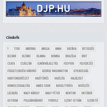
Címkék
1
1700
AMERIKA
ANGLIA
ANNA
BATÁVIA
BETEGSÉG
BIZARR
BIZÁNC
BLANKA
BOMBA
BRAZÍLIA
BRIT
CSATA
CSÁSZÁR
ELNÖKVÁLASZTÁS
FEGYVER
FELFEDEZÉS
FÜGGETLENSÉGI HÁBORÚ
GEORGE WASHINGTON
GYILKOSSÁG
HADITENGERÉSZET
HAJÓTÖRÉS
HAJÓZÁS
HALÁLESET
HOMOSZEXUALITÁS
JAMES COOK
KATASZTRÓFA
KIVÉGZÉS
LÁZADÁS
NAGY KÁROLY
NAGY PÉTER
NEWTON
OKTÓBER
OSTROM
POLGÁRHÁBORÚ
POROSZ
SZENT ISTVÁN
SZERETŐ