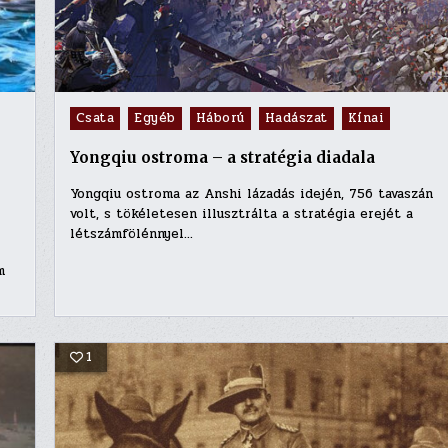
Posted
Csata
Egyéb
Háború
Hadászat
Kínai
in
Yongqiu ostroma – a stratégia diadala
Yongqiu ostroma az Anshi lázadás idején, 756 tavaszán
volt, s tökéletesen illusztrálta a stratégia erejét a
létszámfölénnyel…
m
1