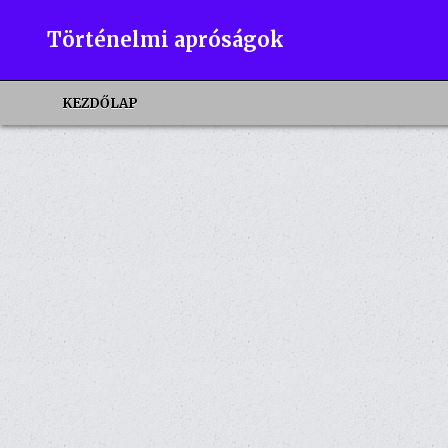
Skip
to
Történelmi apróságok
content
KEZDŐLAP