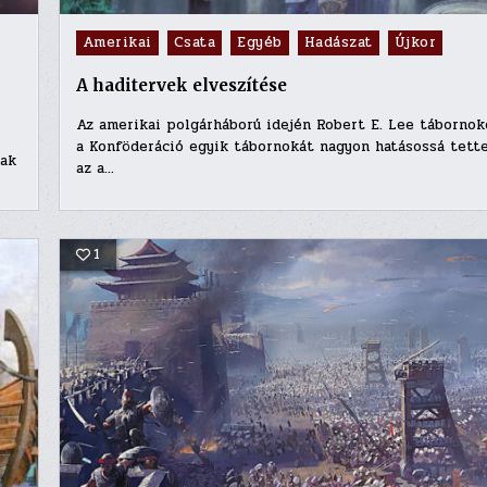
Posted
Amerikai
Csata
Egyéb
Hadászat
Újkor
in
A haditervek elveszítése
Az amerikai polgárháború idején Robert E. Lee tábornok
a Konföderáció egyik tábornokát nagyon hatásossá tett
tak
az a…
1