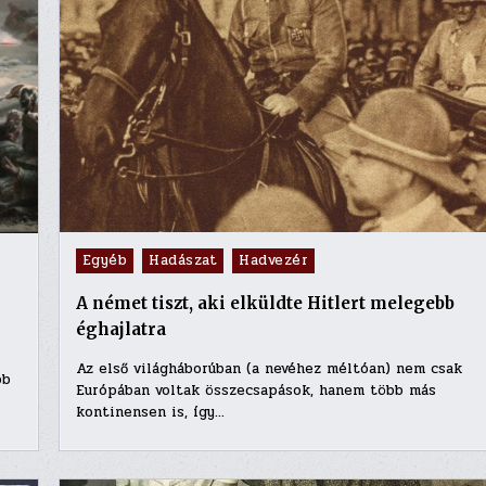
Posted
Egyéb
Hadászat
Hadvezér
in
A német tiszt, aki elküldte Hitlert melegebb
éghajlatra
Az első világháborúban (a nevéhez méltóan) nem csak
bb
Európában voltak összecsapások, hanem több más
kontinensen is, így…