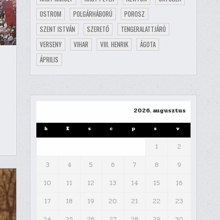
OSTROM
POLGÁRHÁBORÚ
POROSZ
SZENT ISTVÁN
SZERETŐ
TENGERALATTJÁRÓ
VERSENY
VIHAR
VIII. HENRIK
ÁGOTA
ÁPRILIS
2026. augusztus
h
K
s
c
p
s
v
1
2
3
4
5
6
7
8
9
10
11
12
13
14
15
16
17
18
19
20
21
22
23
24
25
26
27
28
29
30