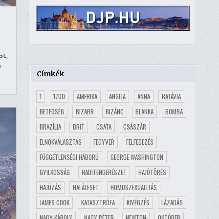
ot,
e
Címkék
1
1700
AMERIKA
ANGLIA
ANNA
BATÁVIA
BETEGSÉG
BIZARR
BIZÁNC
BLANKA
BOMBA
BRAZÍLIA
BRIT
CSATA
CSÁSZÁR
ELNÖKVÁLASZTÁS
FEGYVER
FELFEDEZÉS
FÜGGETLENSÉGI HÁBORÚ
GEORGE WASHINGTON
GYILKOSSÁG
HADITENGERÉSZET
HAJÓTÖRÉS
HAJÓZÁS
HALÁLESET
HOMOSZEXUALITÁS
JAMES COOK
KATASZTRÓFA
KIVÉGZÉS
LÁZADÁS
NAGY KÁROLY
NAGY PÉTER
NEWTON
OKTÓBER