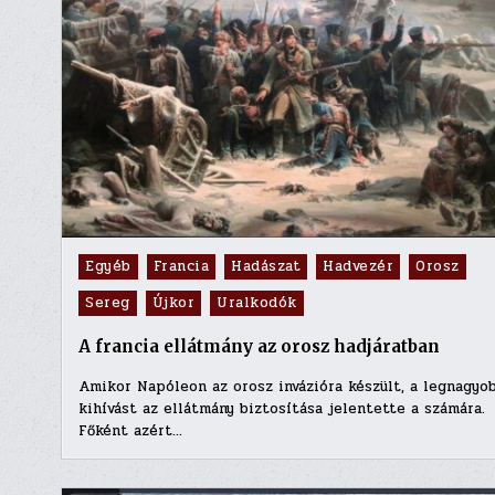
Posted
Egyéb
Francia
Hadászat
Hadvezér
Orosz
in
Sereg
Újkor
Uralkodók
A francia ellátmány az orosz hadjáratban
Amikor Napóleon az orosz invázióra készült, a legnagyo
kihívást az ellátmány biztosítása jelentette a számára.
Főként azért…