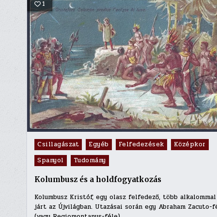
1
Posted
Csillagászat
Egyéb
Felfedezések
Középkor
in
Spanyol
Tudomány
Kolumbusz és a holdfogyatkozás
Kolumbusz Kristóf, egy olasz felfedező, több alkalommal
járt az Újvilágban. Utazásai során egy Abraham Zacuto-f
(vagy Regiomontanus-féle)…