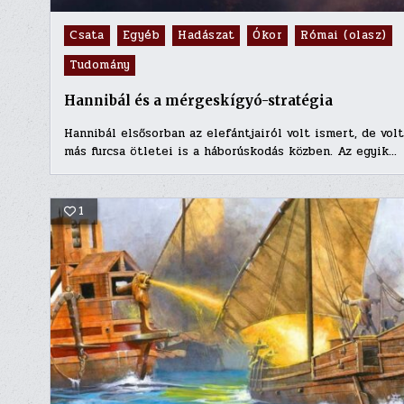
Posted
Csata
Egyéb
Hadászat
Ókor
Római (olasz)
in
Tudomány
Hannibál és a mérgeskígyó-stratégia
Hannibál elsősorban az elefántjairól volt ismert, de vol
más furcsa ötletei is a háborúskodás közben. Az egyik…
1