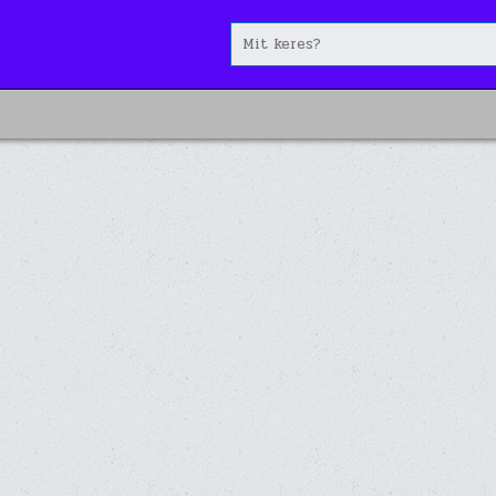
Search
for: