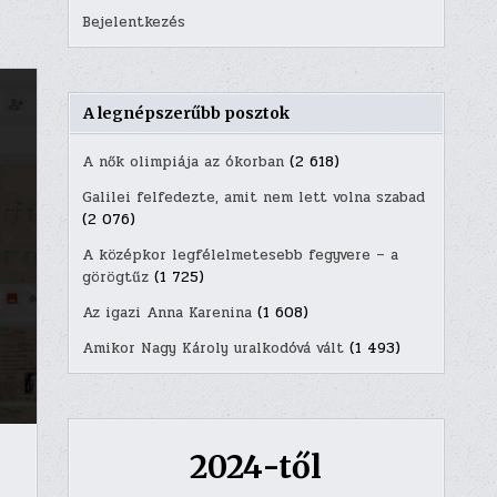
Bejelentkezés
A legnépszerűbb posztok
A nők olimpiája az ókorban
(2 618)
Galilei felfedezte, amit nem lett volna szabad
(2 076)
A középkor legfélelmetesebb fegyvere – a
görögtűz
(1 725)
Az igazi Anna Karenina
(1 608)
Amikor Nagy Károly uralkodóvá vált
(1 493)
2024-től