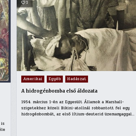
1
Posted
Amerikai
Egyéb
Hadászat
in
A hidrogénbomba első áldozata
1954. március 1-én az Egyesült Államok a Marshall-
szigetekhez közeli Bikini-atollnál robbantott fel egy
hidrogénbombát, az első lítium-deuterid üzemanyaggal…
 is
éle