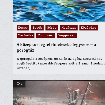
Posted
Egyéb
Egyéb
Görög
Hadászat
Középkor
in
Technika
Tudomány
Vegyészet
A középkor legfélelmetesebb fegyvere – a
görögtűz
A görögtűz a középkor, de talán az egész hadtörténet
egyik legtitokzatosabb fegyvere volt a Bizánci Birodalo
kezében,…
1