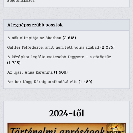
Bejelentkezés
A legnépszerűbb posztok
A nők olimpiája az ókorban
(2 618)
Galilei felfedezte, amit nem lett volna szabad
(2 076)
A középkor legfélelmetesebb fegyvere – a görögtűz
(1 725)
Az igazi Anna Karenina
(1 608)
Amikor Nagy Károly uralkodóvá vált
(1 489)
2024-től