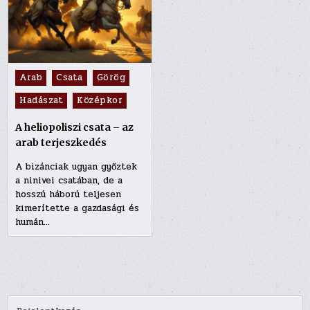
Posted
Arab
Csata
Görög
in
Hadászat
Középkor
A heliopoliszi csata – az
arab terjeszkedés
A bizánciak ugyan győztek
a ninivei csatában, de a
hosszú háború teljesen
kimerítette a gazdasági és
humán…