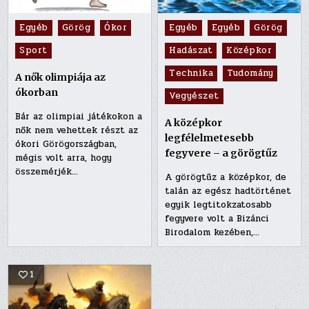
Posted
Posted
Egyéb
Görög
Ókor
Egyéb
Egyéb
Görög
in
in
Sport
Hadászat
Középkor
Technika
Tudomány
A nők olimpiája az
ókorban
Vegyészet
Bár az olimpiai játékokon a
A középkor
nők nem vehettek részt az
legfélelmetesebb
ókori Görögországban,
fegyvere – a görögtűz
mégis volt arra, hogy
összemérjék…
A görögtűz a középkor, de
talán az egész hadtörténet
egyik legtitokzatosabb
fegyvere volt a Bizánci
Birodalom kezében,…
1