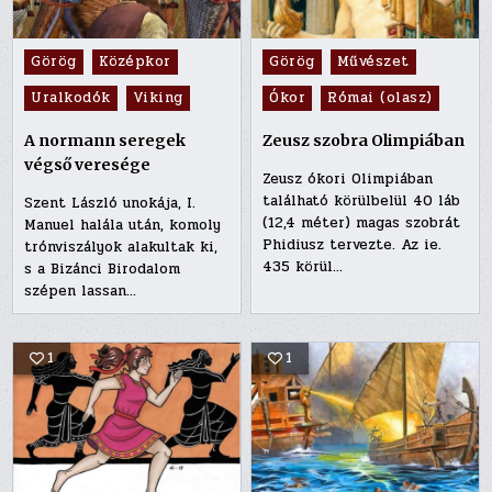
Posted
Posted
Görög
Középkor
Görög
Művészet
in
in
Uralkodók
Viking
Ókor
Római (olasz)
A normann seregek
Zeusz szobra Olimpiában
végső veresége
Zeusz ókori Olimpiában
található körülbelül 40 láb
Szent László unokája, I.
(12,4 méter) magas szobrát
Manuel halála után, komoly
Phidiusz tervezte. Az ie.
trónviszályok alakultak ki,
435 körül…
s a Bizánci Birodalom
szépen lassan…
1
1