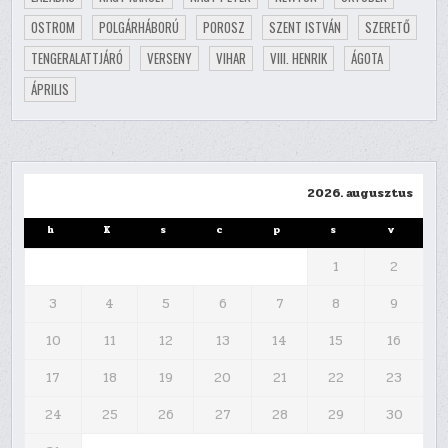
OSTROM
POLGÁRHÁBORÚ
POROSZ
SZENT ISTVÁN
SZERETŐ
TENGERALATTJÁRÓ
VERSENY
VIHAR
VIII. HENRIK
ÁGOTA
ÁPRILIS
2026. augusztus
h
K
s
c
p
s
v
1
2
3
4
5
6
7
8
9
10
11
12
13
14
15
16
17
18
19
20
21
22
23
24
25
26
27
28
29
30