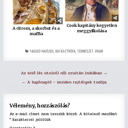
Cook kapitány kegyetlen
A citrom, a skorbut és a
meggyilkolása
maffia
TAGGED
HAJÓZÁS
,
KATASZTRÓFA
,
TERMÉSZET
,
VIHAR
Bejegyzés
Az első (és utolsó) női szultán Indiában →
navigáció
← A hajónapló – minden rejtélyek tudója
Vélemény, hozzászólás?
Az e-mail címet nem tesszük közzé.
A kötelező mezőket
*
karakterrel jelöltük