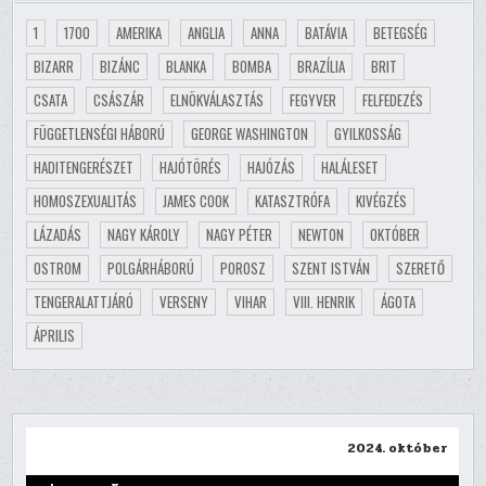
1
1700
AMERIKA
ANGLIA
ANNA
BATÁVIA
BETEGSÉG
BIZARR
BIZÁNC
BLANKA
BOMBA
BRAZÍLIA
BRIT
CSATA
CSÁSZÁR
ELNÖKVÁLASZTÁS
FEGYVER
FELFEDEZÉS
FÜGGETLENSÉGI HÁBORÚ
GEORGE WASHINGTON
GYILKOSSÁG
HADITENGERÉSZET
HAJÓTÖRÉS
HAJÓZÁS
HALÁLESET
HOMOSZEXUALITÁS
JAMES COOK
KATASZTRÓFA
KIVÉGZÉS
LÁZADÁS
NAGY KÁROLY
NAGY PÉTER
NEWTON
OKTÓBER
OSTROM
POLGÁRHÁBORÚ
POROSZ
SZENT ISTVÁN
SZERETŐ
TENGERALATTJÁRÓ
VERSENY
VIHAR
VIII. HENRIK
ÁGOTA
ÁPRILIS
2024. október