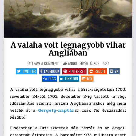
A valaha volt legnagyobb vihar
Angliában
ON
POSTED
LEAVE A COMMENT
ANGOL
,
EGYÉB
,
ÚJKOR
1
A
IN
VALAHA
TWITTER
FACEBOOK
PINTEREST
REDDIT
VK
VOLT
LEGNAGYOBB
DIGG
LINKEDIN
MIX
VIHAR
ANGLIÁBAN
A valaha volt legnagyobb vihar a Brit-szigeteken 1703.
november 24-től 1703. december 2-ig tartott (a régi
időszámítás szerint, hiszen Angliában akkor még nem
vették át a
Gergely-naptár
at, csak fél évszázaddal
később).
Elsősorban a Brit-szigetek déli részét és az Angol-
csatornát érintette. A barométer 973 milibarra esett