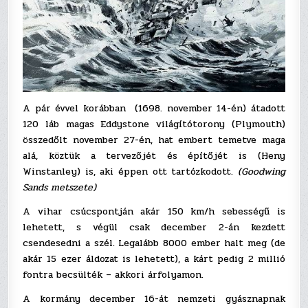
A pár évvel korábban (1698. november 14-én) átadott
120 láb magas Eddystone világítótorony (Plymouth)
összedőlt november 27-én, hat embert temetve maga
alá, köztük a tervezőjét és építőjét is (Heny
Winstanley) is, aki éppen ott tartózkodott.
(Goodwing
Sands metszete)
A vihar csúcspontján akár 150 km/h sebességű is
lehetett, s végül csak december 2-án kezdett
csendesedni a szél. Legalább 8000 ember halt meg (de
akár 15 ezer áldozat is lehetett), a kárt pedig 2 millió
fontra becsülték – akkori árfolyamon.
A kormány december 16-át nemzeti gyásznapnak