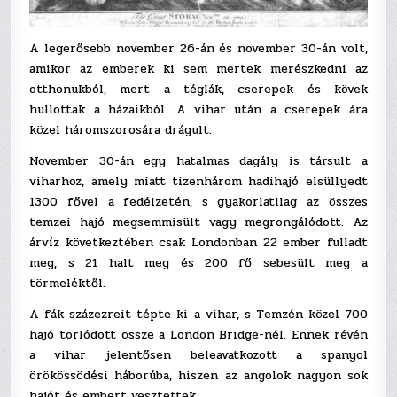
A legerősebb november 26-án és november 30-án volt,
amikor az emberek ki sem mertek merészkedni az
otthonukból, mert a téglák, cserepek és kövek
hullottak a házaikból. A vihar után a cserepek ára
közel háromszorosára drágult.
November 30-án egy hatalmas dagály is társult a
viharhoz, amely miatt tizenhárom hadihajó elsüllyedt
1300 fővel a fedélzetén, s gyakorlatilag az összes
temzei hajó megsemmisült vagy megrongálódott. Az
árvíz következtében csak Londonban 22 ember fulladt
meg, s 21 halt meg és 200 fő sebesült meg a
törmeléktől.
A fák százezreit tépte ki a vihar, s Temzén közel 700
hajó torlódott össze a London Bridge-nél. Ennek révén
a vihar jelentősen beleavatkozott a spanyol
örökössödési háborúba, hiszen az angolok nagyon sok
hajót és embert vesztettek.