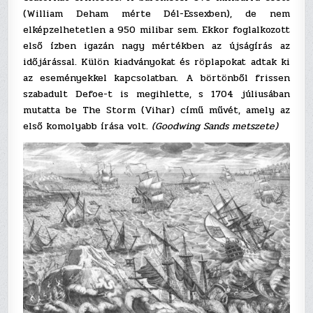
(William Deham mérte Dél-Essexben), de nem
elképzelhetetlen a 950 milibar sem. Ekkor foglalkozott
első ízben igazán nagy mértékben az újságírás az
időjárással. Külön kiadványokat és röplapokat adtak ki
az eseményekkel kapcsolatban. A börtönből frissen
szabadult Defoe-t is megihlette, s 1704 júliusában
mutatta be The Storm (Vihar) című művét, amely az
első komolyabb írása volt.
(Goodwing Sands metszete)