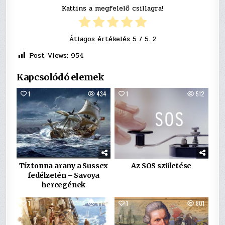
Kattins a megfelelő csillagra!
Átlagos értékelés
5
/ 5.
2
Post Views:
954
Kapcsolódó elemek
1
434
1
512
Tíz tonna arany a Sussex
Az SOS születése
fedélzetén – Savoya
hercegének
1
474
1
801