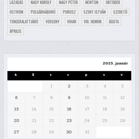
LÁZADÁS
NAGY KÁROLY
NAGY PÉTER
NEWTON
OKTÓBER
OSTROM
POLGÁRHÁBORÚ
POROSZ
SZENT ISTVÁN
SZERETŐ
TENGERALATTJÁRÓ
VERSENY
VIHAR
VIII. HENRIK
ÁGOTA
ÁPRILIS
2025. január
h
K
s
c
p
s
v
1
2
3
4
5
6
7
8
9
10
11
12
13
14
15
16
17
18
19
20
21
22
23
24
25
26
27
28
29
30
31