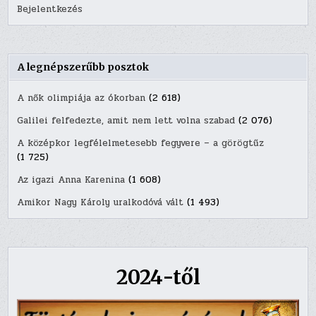
Bejelentkezés
A legnépszerűbb posztok
A nők olimpiája az ókorban
(2 618)
Galilei felfedezte, amit nem lett volna szabad
(2 076)
A középkor legfélelmetesebb fegyvere – a görögtűz
(1 725)
Az igazi Anna Karenina
(1 608)
Amikor Nagy Károly uralkodóvá vált
(1 493)
2024-től