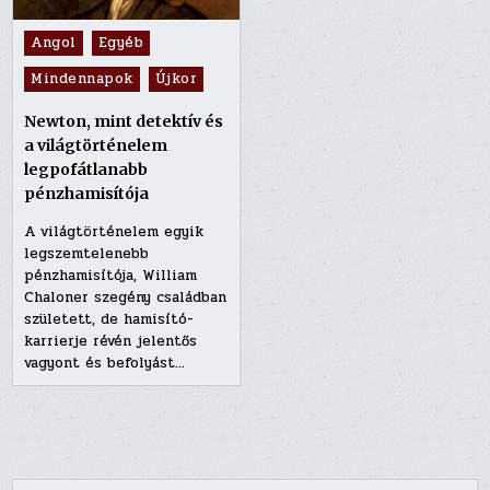
Posted
Angol
Egyéb
in
Mindennapok
Újkor
Newton, mint detektív és
a világtörténelem
legpofátlanabb
pénzhamisítója
A világtörténelem egyik
legszemtelenebb
pénzhamisítója, William
Chaloner szegény családban
született, de hamisító-
karrierje révén jelentős
vagyont és befolyást…