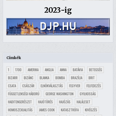
2023-ig
Címkék
1
1700
AMERIKA
ANGLIA
ANNA
BATÁVIA
BETEGSÉG
BIZARR
BIZÁNC
BLANKA
BOMBA
BRAZÍLIA
BRIT
CSATA
CSÁSZÁR
ELNÖKVÁLASZTÁS
FEGYVER
FELFEDEZÉS
FÜGGETLENSÉGI HÁBORÚ
GEORGE WASHINGTON
GYILKOSSÁG
HADITENGERÉSZET
HAJÓTÖRÉS
HAJÓZÁS
HALÁLESET
HOMOSZEXUALITÁS
JAMES COOK
KATASZTRÓFA
KIVÉGZÉS