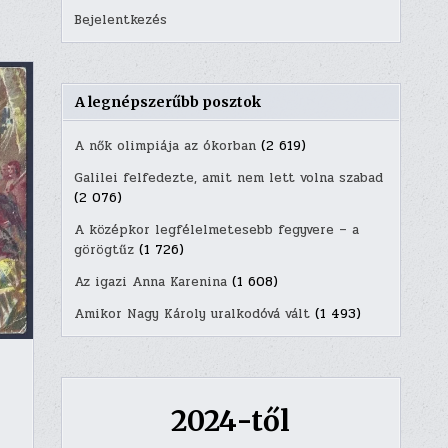
Bejelentkezés
A legnépszerűbb posztok
A nők olimpiája az ókorban
(2 619)
Galilei felfedezte, amit nem lett volna szabad
(2 076)
A középkor legfélelmetesebb fegyvere – a
görögtűz
(1 726)
Az igazi Anna Karenina
(1 608)
Amikor Nagy Károly uralkodóvá vált
(1 493)
2024-től