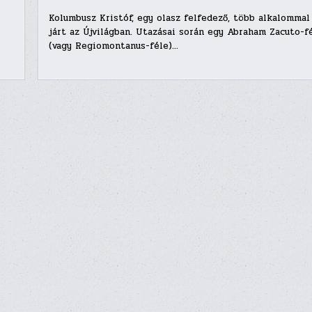
Kolumbusz Kristóf, egy olasz felfedező, több alkalommal
járt az Újvilágban. Utazásai során egy Abraham Zacuto-f
(vagy Regiomontanus-féle)…