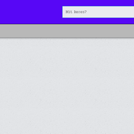
Search
for: