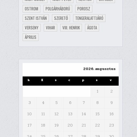
OSTROM
POLGÁRHÁBORÚ
POROSZ
SZENT ISTVÁN
SZERETŐ
TENGERALATTJÁRÓ
VERSENY
VIHAR
VIII. HENRIK
ÁGOTA
ÁPRILIS
2026. augusztus
h
K
s
c
p
s
v
1
2
3
4
5
6
7
8
9
10
11
12
13
14
15
16
17
18
19
20
21
22
23
24
25
26
27
28
29
30