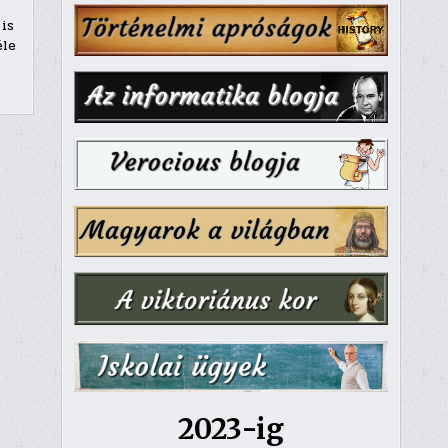
 is
éle
2023-ig