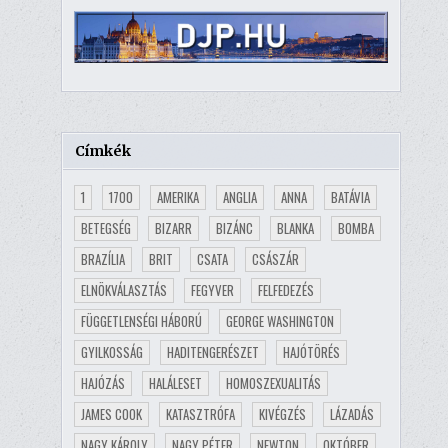
Címkék
1
1700
AMERIKA
ANGLIA
ANNA
BATÁVIA
BETEGSÉG
BIZARR
BIZÁNC
BLANKA
BOMBA
BRAZÍLIA
BRIT
CSATA
CSÁSZÁR
ELNÖKVÁLASZTÁS
FEGYVER
FELFEDEZÉS
FÜGGETLENSÉGI HÁBORÚ
GEORGE WASHINGTON
GYILKOSSÁG
HADITENGERÉSZET
HAJÓTÖRÉS
HAJÓZÁS
HALÁLESET
HOMOSZEXUALITÁS
JAMES COOK
KATASZTRÓFA
KIVÉGZÉS
LÁZADÁS
NAGY KÁROLY
NAGY PÉTER
NEWTON
OKTÓBER