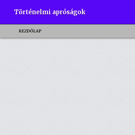
Skip
to
Történelmi apróságok
content
KEZDŐLAP