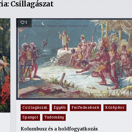
ia:
Csillagászat
1
Posted
Csillagászat
Egyéb
Felfedezések
Középkor
in
Spanyol
Tudomány
Kolumbusz és a holdfogyatkozás