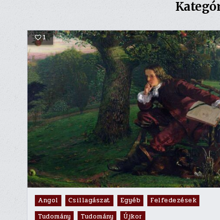
Kategór
1
Posted
Angol
Csillagászat
Egyéb
Felfedezések
in
Tudomány
Tudomány
Újkor