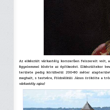
Az elkészült várkastély korszerűen felszerelt volt, 
figyelemmel kísérte az építkezést. Elkészültekor be
területe pedig körülbelül 200×80 méter alapterüle
meghalt, s testvére, Földnélküli János örökölte a tr
várkastély rajza)