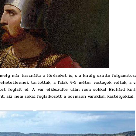
amely már használta a lőréseket is, s a király szinte folyamatos
vehetetlennek tartották, a falak 4-5 méter vastagok voltak, a v
tet foglalt el. A vár elkészülte után nem sokkal Richárd kirá
ónt, aki nem sokat foglalkozott a normann várakkal, kastélyokkal