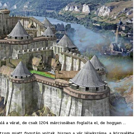
á a várat, de csak 1204 márciusában foglalta el, de hogyan …
trom miatt fogytán voltak, hiszen a vár lélekszáma, a környékbe