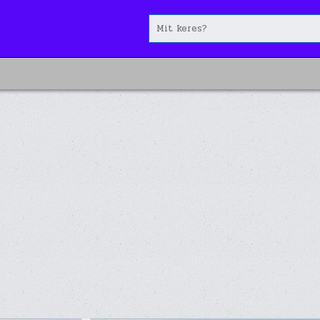
Search
for: