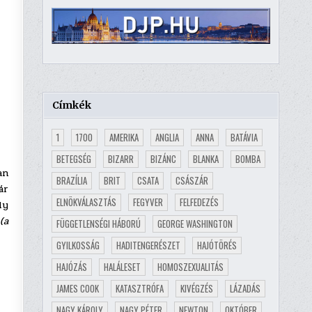
Címkék
1
1700
AMERIKA
ANGLIA
ANNA
BATÁVIA
BETEGSÉG
BIZARR
BIZÁNC
BLANKA
BOMBA
an
BRAZÍLIA
BRIT
CSATA
CSÁSZÁR
ár
ELNÖKVÁLASZTÁS
FEGYVER
FELFEDEZÉS
ly
.
(a
FÜGGETLENSÉGI HÁBORÚ
GEORGE WASHINGTON
GYILKOSSÁG
HADITENGERÉSZET
HAJÓTÖRÉS
HAJÓZÁS
HALÁLESET
HOMOSZEXUALITÁS
JAMES COOK
KATASZTRÓFA
KIVÉGZÉS
LÁZADÁS
NAGY KÁROLY
NAGY PÉTER
NEWTON
OKTÓBER