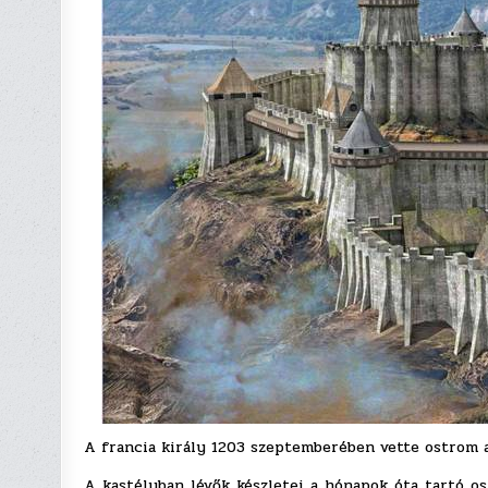
A francia király 1203 szeptemberében vette ostrom al
A kastélyban lévők készletei a hónapok óta tartó os