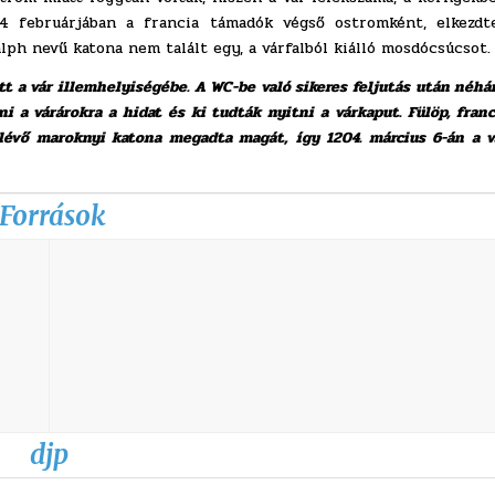
4 februárjában a francia támadók végső ostromként, elkezdt
lph nevű katona nem talált egy, a várfalból kiálló mosdócsúcsot.
ott a vár illemhelyiségébe. A WC-be való sikeres feljutás után néhá
i a várárokra a hidat és ki tudták nyitni a várkaput. Fülöp, franc
 lévő maroknyi katona megadta magát, így 1204. március 6-án a v
Források
djp