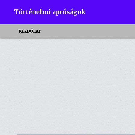
Skip
to
Történelmi apróságok
content
KEZDŐLAP