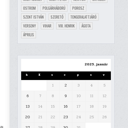
OSTROM
POLGÁRHÁBORÚ
POROSZ
SZENT ISTVÁN
SZERETŐ
TENGERALATTJÁRÓ
VERSENY
VIHAR
VIII. HENRIK
ÁGOTA
ÁPRILIS
2025. január
h
K
s
c
p
s
v
1
2
3
4
5
6
7
8
9
10
11
12
13
14
15
16
17
18
19
20
21
22
23
24
25
26
li
27
28
29
30
31