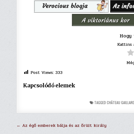
Hogy 
Kattins 
Még
Post Views:
333
Kapcsolódó elemek
TAGGED
CHÂTEAU GAILLAR
Bejegyzés
← Az égő emberek bálja és az őrült király