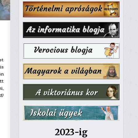
et
is
én
tt
i,
d)
2023-ig