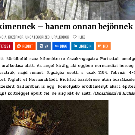
 kimennek – hanem onnan bejönnek
NCIA
,
KÖZÉPKOR
,
UNCATEGORIZED
,
URALKODÓK
1
LIKE
TEREST
REDDIT
VK
DIGG
LINKEDIN
MIX
tt körülbelül száz kilométerre észak-nyugatra Párizstól, amely
d
uralkodása alatt. Az angol király, aki egyben normandiai herceg 
 osztrák, majd német fogságba esett, s csak 1194. február 4-
etet foglalt el Normandiából. Richárd hazatérése után hozzákezde
részeként Gaillardban is egy komolyabb erődítményt akart építen
i) költséggel épült fel, de alig két év alatt.
(Oroszlánszívű Richár