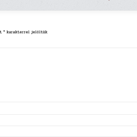
et
*
karakterrel jelöltük