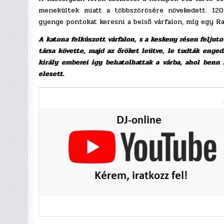
menekültek miatt a többszörösére növekedett. 120
gyenge pontokat keresni a belső várfalon, míg egy Ra
A katona felkúszott várfalon, s a keskeny résen feljut
társa követte, majd az őröket leütve, le tudták engedn
király emberei így behatolhattak a várba, ahol benn
elesett.