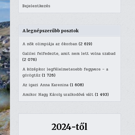
Bejelentkezés
A legnépszerűbb posztok
A nők olimpiája az ókorban
(2 619)
Galilei felfedezte, amit nem lett volna szabad
(2 076)
A középkor legfélelmetesebb fegyvere – a
görögtűz
(1 726)
Az igazi Anna Karenina
(1 608)
Amikor Nagy Károly uralkodóvá vált
(1 493)
2024-től