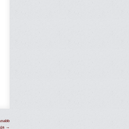
anabb
ója →