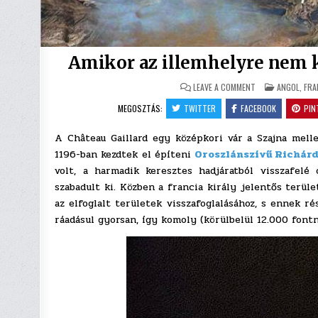
Amikor az illemhelyre nem
ON
POSTED
LEAVE A COMMENT
ANGOL
,
FRA
AMIKOR
IN
AZ
MEGOSZTÁS:
TWITTER
FACEBOOK
PIN
ILLEMHELYRE
NEM
KIMENNEK
A Château Gaillard egy középkori vár a Szajna melle
–
HANEM
1196-ban kezdtek el építeni
Oroszlánszívű Richár
ONNAN
BEJÖNNEK
volt, a harmadik keresztes hadjáratból visszafelé
szabadult ki. Közben a francia király jelentős terül
az elfoglalt területek visszafoglalásához, s ennek 
ráadásul gyorsan, így komoly (körülbelül 12.000 fontny