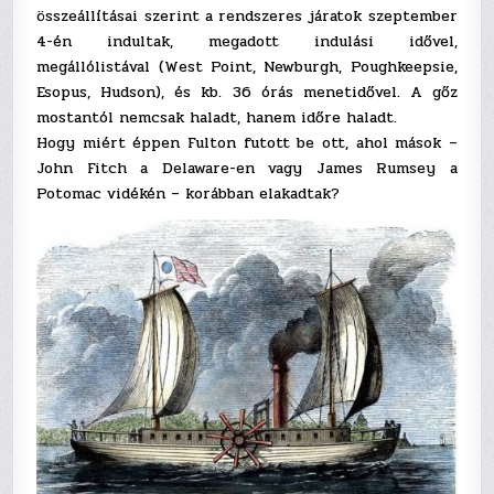
összeállításai szerint a rendszeres járatok szeptember
4-én indultak, megadott indulási idővel,
megállólistával (West Point, Newburgh, Poughkeepsie,
Esopus, Hudson), és kb. 36 órás menetidővel. A gőz
mostantól nemcsak haladt, hanem időre haladt.
Hogy miért éppen Fulton futott be ott, ahol mások –
John Fitch a Delaware-en vagy James Rumsey a
Potomac vidékén – korábban elakadtak?