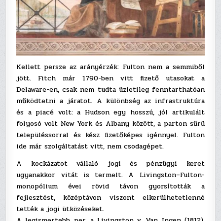
Kellett persze az arányérzék: Fulton nem a semmiből
jött. Fitch már 1790-ben vitt fizető utasokat a
Delaware-en, csak nem tudta üzletileg fenntarthatóan
működtetni a járatot. A különbség az infrastruktúra
és a piacé volt: a Hudson egy hosszú, jól artikulált
folyosó volt New York és Albany között, a parton sűrű
településsorral és kész fizetőképes igénnyel. Fulton
ide már szolgáltatást vitt, nem csodagépet.
A kockázatot vállaló jogi és pénzügyi keret
ugyanakkor vitát is termelt. A Livingston–Fulton-
monopólium évei rövid távon gyorsították a
fejlesztést, középtávon viszont elkerülhetetlenné
tették a jogi ütközéseket.
A legismertebb per, a Livingston v. Van Ingen (1812),