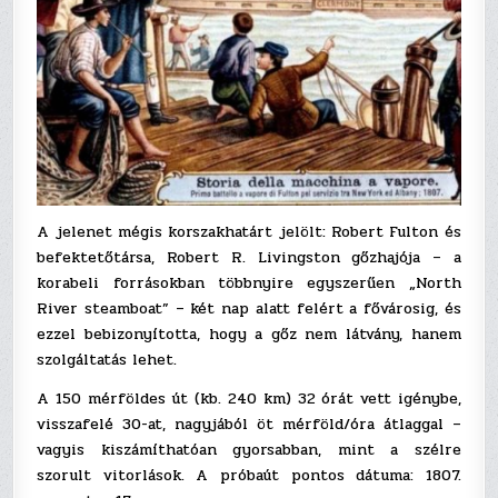
A jelenet mégis korszakhatárt jelölt: Robert Fulton és
befektetőtársa, Robert R. Livingston gőzhajója – a
korabeli forrásokban többnyire egyszerűen „North
River steamboat” – két nap alatt felért a fővárosig, és
ezzel bebizonyította, hogy a gőz nem látvány, hanem
szolgáltatás lehet.
A 150 mérföldes út (kb. 240 km) 32 órát vett igénybe,
visszafelé 30-at, nagyjából öt mérföld/óra átlaggal –
vagyis kiszámíthatóan gyorsabban, mint a szélre
szorult vitorlások. A próbaút pontos dátuma: 1807.