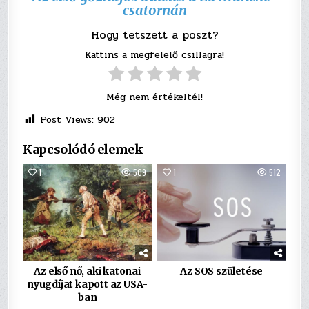
csatornán
Hogy tetszett a poszt?
Kattins a megfelelő csillagra!
Még nem értékeltél!
Post Views:
902
Kapcsolódó elemek
1
509
1
512
Az első nő, aki katonai
Az SOS születése
nyugdíjat kapott az USA-
ban