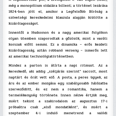
még a monopólium oldalára billent; a történet lezárása
1824-ben jött el, amikor a Legfelsőbb Bíróság a
szövetségi kereskedelmi klauzula alapján kiütötte a
kizárólagosságot.
Innentől a Hudsonon és a nagy amerikai folyókon
olyan ütemben szaporodtak a gőzösök, mint a vasúti
korszak előtt semmi. Ez a dinamika – erős kezdeti
kizárólagosság, aztán robbanó verseny – ismerős lett
az amerikai technológiatörténetben.
Mindez a parton is átírta a napi ritmust. Az a
kereskedő, aki addig „széljárás szerint” saccolt, most
naptárt és órát vett elő. A posta, a peres ügyek, az
áru és az ember mozgása egy szabályosabb hálózatba
szerveződött, és ez nem a romantika, hanem a
termelékenység története. Innen nézve értjük meg,
miért tekint a szakirodalom az augusztus 17-i
próbaútra csak „első mondatként”, és miért a
szeptember 4-i induló menetrend a valódi