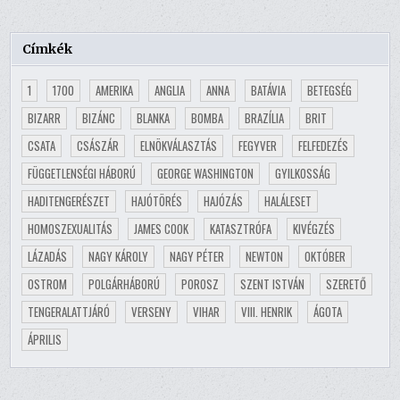
Címkék
1
1700
AMERIKA
ANGLIA
ANNA
BATÁVIA
BETEGSÉG
BIZARR
BIZÁNC
BLANKA
BOMBA
BRAZÍLIA
BRIT
CSATA
CSÁSZÁR
ELNÖKVÁLASZTÁS
FEGYVER
FELFEDEZÉS
FÜGGETLENSÉGI HÁBORÚ
GEORGE WASHINGTON
GYILKOSSÁG
HADITENGERÉSZET
HAJÓTÖRÉS
HAJÓZÁS
HALÁLESET
HOMOSZEXUALITÁS
JAMES COOK
KATASZTRÓFA
KIVÉGZÉS
LÁZADÁS
NAGY KÁROLY
NAGY PÉTER
NEWTON
OKTÓBER
OSTROM
POLGÁRHÁBORÚ
POROSZ
SZENT ISTVÁN
SZERETŐ
TENGERALATTJÁRÓ
VERSENY
VIHAR
VIII. HENRIK
ÁGOTA
ÁPRILIS