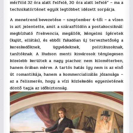
mérföld 32 óra alatt felfelé, 30 óra alatt lefelé” – ma a
technikatörténet egyik legtöbbet idézett sorpárja.
A menetrend bevezetése – szeptember 4-től – a vízen
is azt jelentette, amit a szárazföldön a postakocsiknál:
megbízható frekvencia, megállók, kényelmi ígéretek
(kajüt, ellátás), és ebből fakadóan új tervezhetőség a
kereskedőknek, ügyvédeknek, politikusoknak,
tanítóknak. A Hudson menti kisvárosok ténylegesen
közelebb kerültek a nagy piachoz: nem kilométerben,
hanem órában mérve. A tartós hatás így nem is az első
út romantikája, hanem a kommercializálás józansága –
az a felismerés, hogy a vízi közlekedés egyenletének
döntő tagja az időbiztonság.