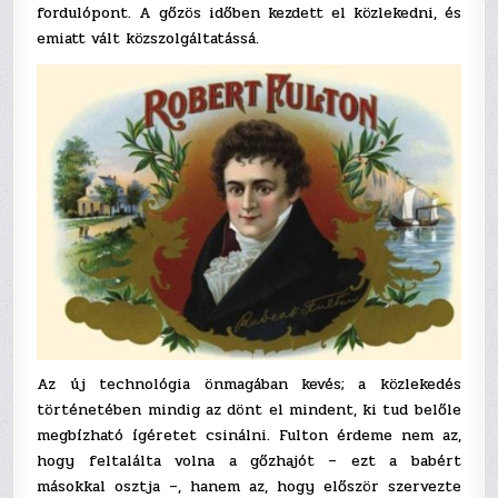
fordulópont. A gőzös időben kezdett el közlekedni, és
emiatt vált közszolgáltatássá.
Az új technológia önmagában kevés; a közlekedés
történetében mindig az dönt el mindent, ki tud belőle
megbízható ígéretet csinálni. Fulton érdeme nem az,
hogy feltalálta volna a gőzhajót – ezt a babért
másokkal osztja –, hanem az, hogy először szervezte