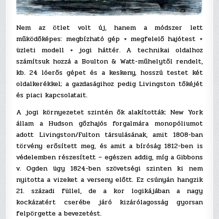
Nem az ötlet volt új, hanem a módszer lett
működőképes: megbízható gép + megfelelő hajótest +
üzleti modell + jogi háttér. A technikai oldalhoz
számítsuk hozzá a Boulton & Watt-műhelytől rendelt,
kb. 24 lóerős gépet és a keskeny, hosszú testet két
oldalkerékkel; a gazdaságihoz pedig Livingston tőkéjét
és piaci kapcsolatait.
A jogi környezetet szintén ők alakították: New York
állam a Hudson gőzhajós forgalmára monopóliumot
adott Livingston/Fulton társulásának, amit 1808-ban
törvény erősített meg, és amit a bíróság 1812-ben is
védelemben részesített – egészen addig, míg a Gibbons
v. Ogden ügy 1824-ben szövetségi szinten ki nem
nyitotta a vizeket a verseny előtt. Ez csúnyán hangzik
21. századi füllel, de a kor logikájában a nagy
kockázatért cserébe járó kizárólagosság gyorsan
felpörgette a bevezetést.