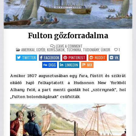
Fulton gőzforradalma
ON
LEAVE A COMMENT
POSTED
FULTON
AMERIKAI
,
EGYÉB
,
KORSZAKOK
,
TECHNIKA
,
TUDOMÁNY
,
ÚJKOR
1
IN
GŐZFORRADALMA
TWITTER
FACEBOOK
PINTEREST
REDDIT
VK
DIGG
LINKEDIN
MIX
Amikor 1807 augusztusában egy fura, füstöt és szikrát
okádó hajó felkaptatott a Hudsonon New Yorkból
Albany felé, a part menti gazdák hol „szörnynek”, hol
„Fulton bolondságának” csúfolták.