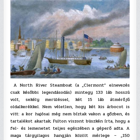
A North River Steamboat (a „Clermont” elnevezés
csak későbbi legendásodás) mintegy 133 láb hosszú
volt, sekély merüléssel, két 15 láb átmérőjű
oldalkerékkel. Nem véletlen, hogy két kis árbocot is
vitt: a kor hajósai még nem bíztak vakon a gőzben, és
tartalékot akartak; Fulton viszont büszkén írta, hogy a
fel- és lemenetet teljes egészében a géperő adta. A
maga tárgyilagos hangján közölt mérlege – „150