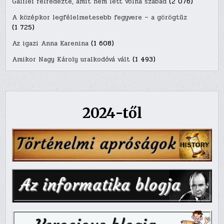
Galilei felfedezte, amit nem lett volna szabad
(2 076)
A középkor legfélelmetesebb fegyvere – a görögtűz
(1 725)
Az igazi Anna Karenina
(1 608)
Amikor Nagy Károly uralkodóvá vált
(1 493)
2024-től