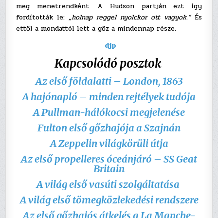
meg menetrendként. A Hudson partján ezt így
fordították le:
„holnap reggel nyolckor ott vagyok.”
És
ettől a mondattól lett a gőz a mindennap része.
djp
Kapcsolódó posztok
Az első földalatti – London, 1863
A hajónapló – minden rejtélyek tudója
A Pullman-hálókocsi megjelenése
Fulton első gőzhajója a Szajnán
A Zeppelin világkörüli útja
Az első propelleres óceánjáró – SS Geat
Britain
A világ első vasúti szolgáltatása
A világ első tömegközlekedési rendszere
Az első gőzhajós átkelés a La Manche-