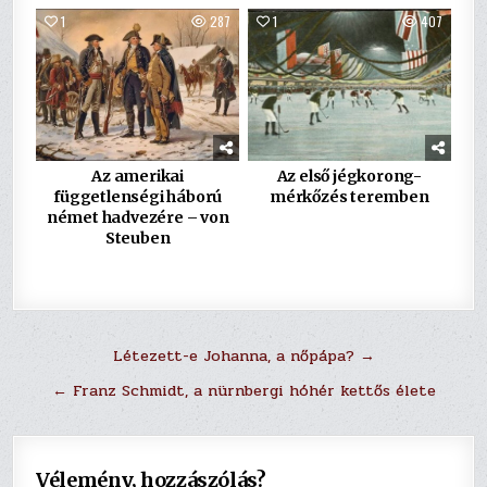
1
287
1
407
Az amerikai
Az első jégkorong-
függetlenségi háború
mérkőzés teremben
német hadvezére – von
Steuben
Bejegyzés
Létezett-e Johanna, a nőpápa? →
navigáció
← Franz Schmidt, a nürnbergi hóhér kettős élete
Vélemény, hozzászólás?